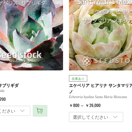
在庫あり
サブリギダ
エケベリア ヒアリナ サンタマリ
ノ
ida
Echeveria hyalina Santa Maria Mexicana
200
￥800 ～ ￥26,000