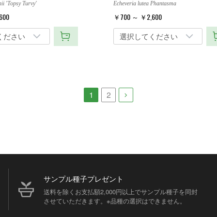
ii 'Topsy Turvy'
Echeveria lutea Phantasma
600
￥700 ～ ￥2,600
1
2
サンプル種子プレゼント
送料を除くお支払額2,000円以上でサンプル種子を同封
させていただきます。※品種の選択はできません。