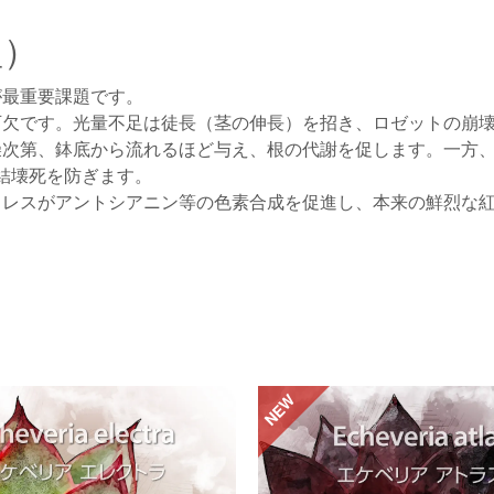
型）
が最重要課題です。
不可欠です。光量不足は徒長（茎の伸長）を招き、ロゼットの崩
乾燥次第、鉢底から流れるほど与え、根の代謝を促します。一方
結壊死を防ぎます。
ストレスがアントシアニン等の色素合成を促進し、本来の鮮烈な
NEW