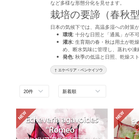
など多様な形態分化を見せます。
栽培の要諦（春秋
日本の気候下では、高温多湿への対策
環境
: 十分な日照と「通風」が
灌水
: 生育期の春・秋は用土が
め、断水気味に管理し、蒸れや凍
発色
: 秋季の低温と日照、乾燥
↑ エケベリア・ベンケイソウ
NEW
NEW