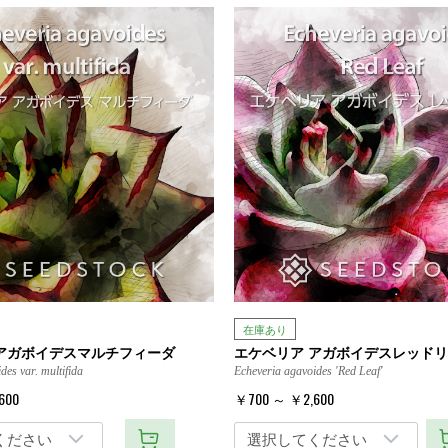
在庫あり
アガボイデスマルチフィーダ
エケベリア アガボイデスレッド
des var. multifida
Echeveria agavoides 'Red Leaf'
600
￥700 ～ ￥2,600