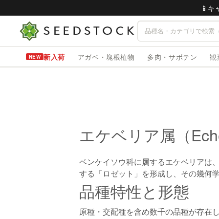
📱
新入荷
アガベ・塊根植物
多肉・サボテン
観
エケベリア属（Ech
ベンケイソウ科に属するエケベリアは
する「ロゼット」を形成し、その幾何
品種特性と形態
原種・交配種を含め数千の品種が存在