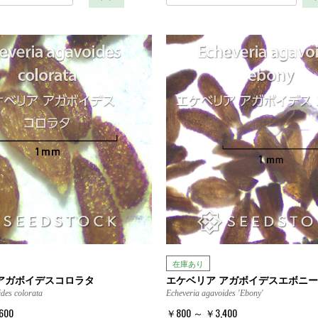
在庫あり
アガボイデスコロラタ
エケベリア アガボイデスエボニー
des colorata
Echeveria agavoides 'Ebony'
600
￥800 ～ ￥3,400