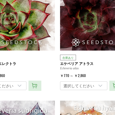
在庫あり
エレクトラ
エケベリア アトラス
a
Echeveria atlas
860
￥770 ～ ￥2,860