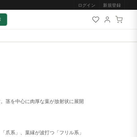
ログイン
新規登録
索
す。茎を中心に肉厚な葉が放射状に展開
く「爪系」、葉縁が波打つ「フリル系」