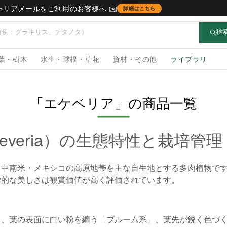
キャリアメールをご利用のお客様へ ✉️
詳細はこちら
検
葉・樹木
水生・球根・草花
資材・その他
ライブラリ
「エケベリア」の商品一覧
everia）の生態特性と栽培管理
、中南米・メキシコの高原地帯を主な自生地とする多肉植物で
学的な美しさは観賞価値が高く評価されています。
し、葉の表面に白い粉を纏う「ブルーム系」、葉先が鋭く色づ