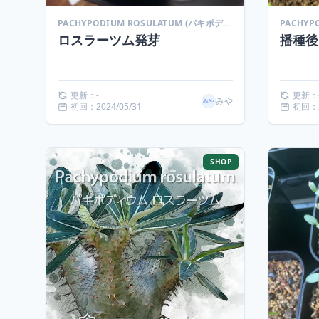
PACHYPODIUM ROSULATUM (パキポディウム ロスラーツム)
ロスラーツム発芽
播種後
更新：-
更新：
みや
初回：2024/05/31
初回：2
SHOP