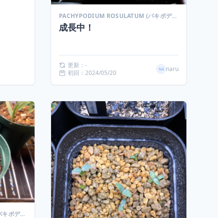
PACHYPODIUM ROSULATUM (パキポディウム ロスラーツム)
成長中！
更新：-
naru
初回：2024/05/20
PACHYPODIUM ROSULATUM (パキポディウム ロスラーツム)