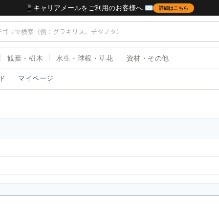
📱キャリアメールをご利用のお客様へ ✉️
詳細はこちら
観葉・樹木
水生・球根・草花
資材・その他
ド
マイページ