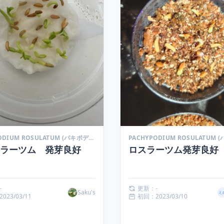
PACHYPODIUM ROSULATUM (パキポディウム ロスラーツム)
ロスラーツム 発芽良好
ロスラーツム発芽良好
-
更新：-
Saku's
023/03/11
初回：2023/03/10