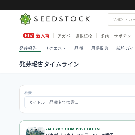
新入荷
アガベ・塊根植物
多肉・サボテン
NEW
発芽報告
リクエスト
品種
用語辞典
栽培ガイ
発芽報告タイムライン
検索
PACHYPODIUM ROSULATUM