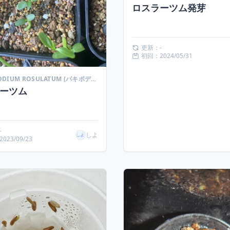
ロスラーツム発芽
更新：-
初回：2024/05/31
PACHYPODIUM ROSULATUM (パキポディウム ロスラーツム)
ーツム
-
しよ
023/09/23