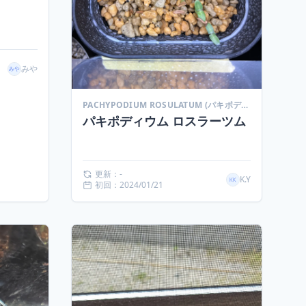
みや
PACHYPODIUM ROSULATUM (パキポディウム ロスラーツム)
パキポディウム ロスラーツム
更新：-
K.Y
初回：2024/01/21