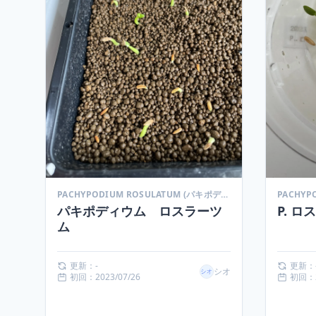
PACHYPODIUM ROSULATUM (パキポディウム ロスラーツム)
パキポディウム ロスラーツ
P. 
ム
更新：-
更新：
シオ
初回：2023/07/26
初回：2