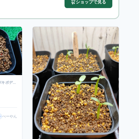
ショップで見る
PACHYPODIUM ROSULATUM (パキポディウム ロスラーツム)
ぺーやん