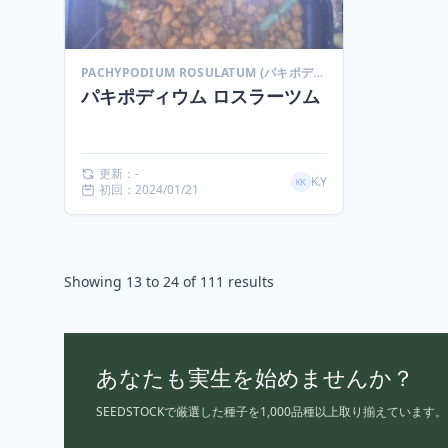
PACHYPODIUM ROSULATUM (パキポディウム ロスラーツム)
パキポディウム ロスラーツム
更新：-
K.Y
初回：2024/01/21
Showing
13
to
24
of
111
results
あなたも実生を始めませんか？
SEEDSTOCKで厳選した種子を1,000品種以上取り揃えています。