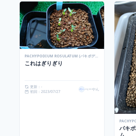
PACHYPODIUM ROSULATUM (パキポディウム ロスラーツム)
これはぎりぎり
更新：-
ぺーやん
初回：2023/07/27
パキポ
ム