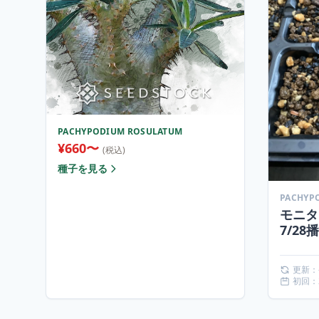
PACHYPODIUM ROSULATUM
¥660〜
(税込)
種子を見る
モニ
7/28
更新：
初回：2