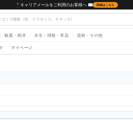
📱キャリアメールをご利用のお客様へ ✉️
詳細はこちら
観葉・樹木
水生・球根・草花
資材・その他
ド
マイページ