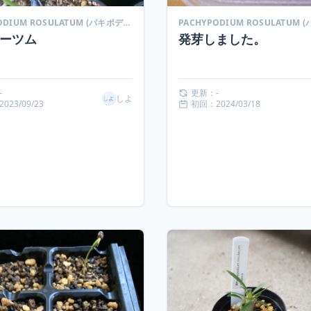
PACHYPODIUM ROSULATUM (パキポディウム ロスラーツム)
ーツム
発芽しました。
-
更新：-
しよ
023/09/23
初回：2024/03/18