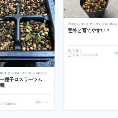
意外と育てやすい？
更新：-
初回：2023/07/31
PACHYPODIUM ROSULATUM (パキポディウム ロスラーツム)
ター種子ロスラーツム
播種
-
こっこ
023/08/07