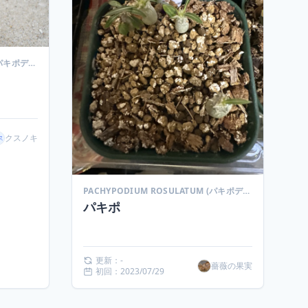
PACHYPODIUM ROSULATUM (パキポディウム ロスラーツム)
クスノキ
PACHYPODIUM ROSULATUM (パキポディウム ロスラーツム)
パキポ
更新：-
薔薇の果実
初回：2023/07/29