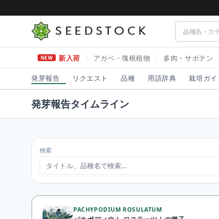
新入荷
アガベ・塊根植物
多肉・サボテン
NEW
発芽報告
リクエスト
品種
用語辞典
栽培ガイ
発芽報告タイムライン
検索
PACHYPODIUM ROSULATUM