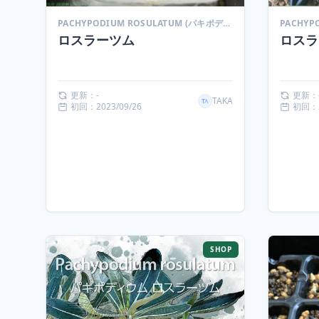
PACHYPODIUM ROSULATUM (パキポディウム ロスラーツム)
ロスラーツム
ロスラ
更新：-
更新：
TAKA
初回：2023/09/26
初回：2
SHOP