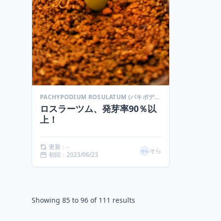
PACHYPODIUM ROSULATUM (パキポディウム ロスラーツム)
ロスラーツム、発芽率90％以
上！
更新：-
そら
初回：2023/06/23
Showing
85
to
96
of
111
results