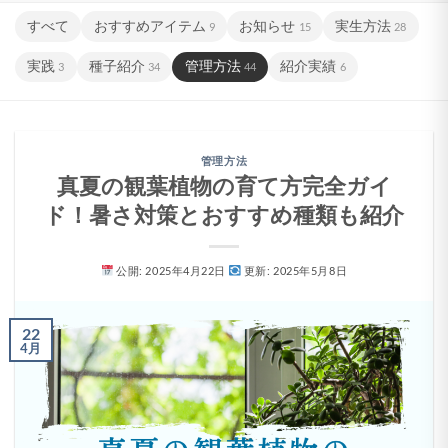
すべて
おすすめアイテム
お知らせ
実生方法
9
15
28
実践
種子紹介
管理方法
紹介実績
3
34
44
6
管理方法
真夏の観葉植物の育て方完全ガイ
ド！暑さ対策とおすすめ種類も紹介
公開: 2025年4月22日
更新: 2025年5月8日
22
4月