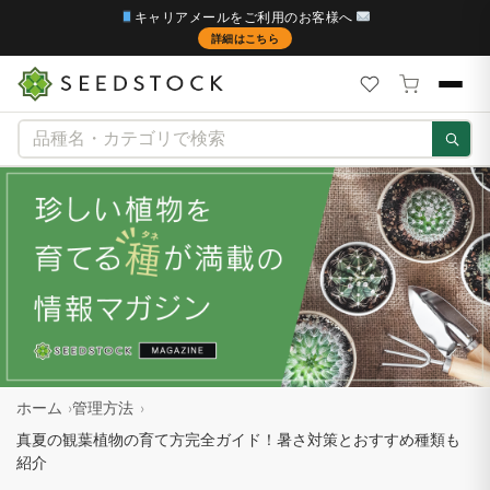
キャリアメールをご利用のお客様へ
詳細はこちら
Skip
to
content
ホーム
管理方法
真夏の観葉植物の育て方完全ガイド！暑さ対策とおすすめ種類も
紹介