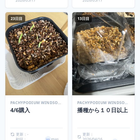
2026/05/17
2026/05/17
23日目
13日目
PACHYPODIUM WINDSORII (パキポディウム ウィンゾリー)
PACHYPODIUM WINDSORII (パキポディウム ウィンゾリー)
4/6購入
播種から１０日以上
更新：-
更新：
初回：
masaki
2026/04/16