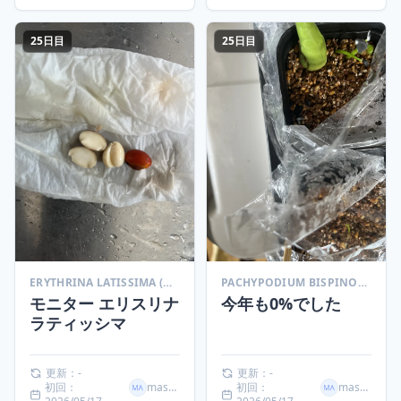
25日目
25日目
ERYTHRINA LATISSIMA (エリスリナ ラティッシマ)
PACHYPODIUM BISPINOSUM (パキポディウム ビスピノーサム)
モニター エリスリナ
今年も0%でした
ラティッシマ
更新：-
更新：-
初回：
masaki
初回：
masaki