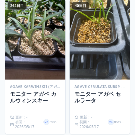
262日目
40日目
AGAVE KARWINSKII (アガベ カルウィンスキー)
AGAVE CERULATA SUBSP. CERULATA (アガベ セルラータ)
モニター アガベ カ
モニター アガベ セ
ルウィンスキー
ルラータ
更新：-
更新：-
初回：
masaki
初回：
masaki
2026/05/17
2026/05/17