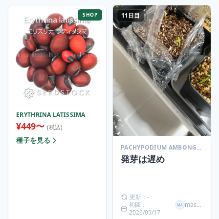
SHOP
11日目
ERYTHRINA LATISSIMA
¥449〜
(税込)
種子を見る
PACHYPODIUM AMBONGENSE (パキポディウム アンボンゲンセ)
発芽は遅め
更新：-
初回：
masaki
2026/05/17