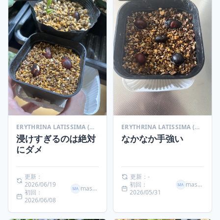
ERYTHRINA LATISSIMA (エリスリナ ラティッシマ)
ERYTHRINA LATISSIMA (エリスリナ ラティッシマ)
浸けすぎるのは絶対
なかなか手強い
にダメ
更新：
更新：-
2026/06/19
初回：
masaki
masaki
初回：
2026/05/31
2026/06/08