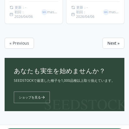
更新：-
更新：-
初回：
masaki
初回：
masaki
2026/04/06
2026/04/06
« Previous
Next »
あなたも実生を始めませんか？
SEEDSTOCKで厳選した種子を1,000品種以上取り揃えています。
SEEDSTOCK
ショップを見る