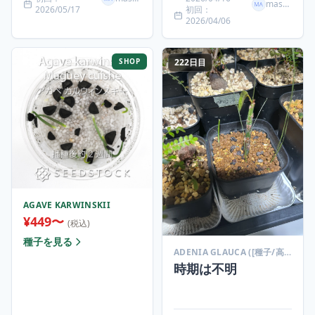
masaki
2026/05/17
初回：
2026/04/06
SHOP
222日目
AGAVE KARWINSKII
¥449〜
(税込)
種子を見る
ADENIA GLAUCA ([種子/高難度] アデニア グラウカ)
時期は不明