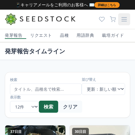
📱キャリアメールをご利用のお客様へ ✉️
詳細はこちら
発芽報告
リクエスト
品種
用語辞典
栽培ガイド
発芽報告タイムライン
並び替え
検索
表示数
検索
クリア
37日目
30日目