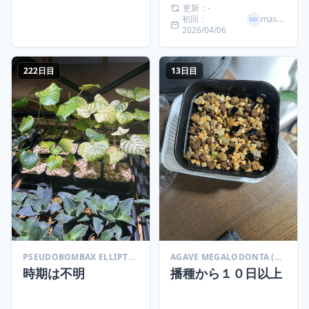
更新：-
初回：
masaki
2026/04/06
222日目
13日目
PSEUDOBOMBAX ELLIPTICUM (セウドボンバックス エリプティカム アルバム)
AGAVE MEGALODONTA (アガベ メガロドンタ)
時期は不明
播種から１０日以上