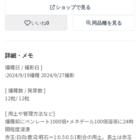
ショップで見る
いいね
0
同品種を見る
詳細・メモ
播種日 / 撮影日 ]
:2024/9/19播種 2024/9/27撮影
[ 播種数 / 発芽数 ]
12粒/ 12粒
[ 用土や管理方法など]
播種前にベンレート1000倍+メネデール100倍溶液に24時
間程度浸漬
赤玉:日向:鹿沼:軽石＝1:0.5:0.5:1割合の用土。表土は赤玉