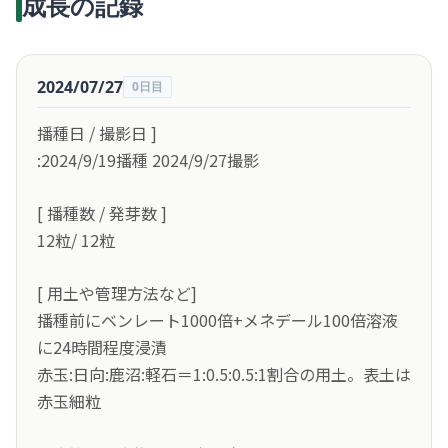
成長の記録
2024/07/27
0日目
播種日 / 撮影日 ]
:2024/9/19播種 2024/9/27撮影
[ 播種数 / 発芽数 ]
12粒/ 12粒
[ 用土や管理方法など]
播種前にベンレート1000倍+メネデール100倍溶液
に24時間程度浸漬
赤玉:日向:鹿沼:軽石＝1:0.5:0.5:1割合の用土。表土は
赤玉細粒