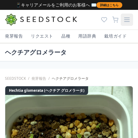
📱キャリアメールをご利用のお客様へ ✉️
詳細はこちら
発芽報告
リクエスト
品種
用語辞典
栽培ガイド
ヘクチアグロメラータ
SEEDSTOCK
/
発芽報告
/
ヘクチアグロメラータ
Hechtia glomerata (ヘクチア グロメラータ)