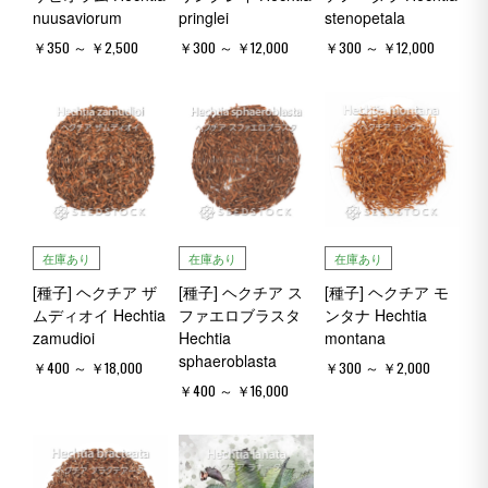
nuusaviorum
pringlei
stenopetala
￥350 ～ ￥2,500
￥300 ～ ￥12,000
￥300 ～ ￥12,000
在庫あり
在庫あり
在庫あり
[種子] ヘクチア ザ
[種子] ヘクチア ス
[種子] ヘクチア モ
ムディオイ Hechtia
ファエロブラスタ
ンタナ Hechtia
zamudioi
Hechtia
montana
sphaeroblasta
￥400 ～ ￥18,000
￥300 ～ ￥2,000
￥400 ～ ￥16,000