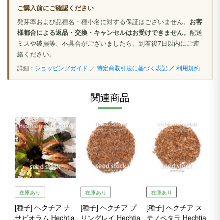
ご購入前にご確認ください
発芽率および品種名・種小名に対する保証はございません。
お客
様都合による返品・交換・キャンセルはお受けできません。
配送
ミスや破損等、不具合がございましたら、到着後7日以内にご連
絡ください。
詳細：
ショッピングガイド
／
特定商取引法に基づく表記
／
利用規約
関連商品
在庫あり
在庫あり
在庫あり
[種子] ヘクチア ナ
[種子] ヘクチア プ
[種子] ヘクチア ス
サビオラム Hechtia
リングレイ Hechtia
テノペタラ Hechtia