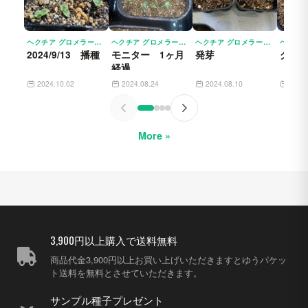
ヘクチア グロメラータ HECHTIA GLOMERATA
ヘクチア グロメラータ HECHTIA GLOMERATA
ヘクチア グロメラータ HECHTIA GLOMERATA
2024/9/13 播種
モニター 1ヶ月
発芽
グロ
経過
2024.10.02
2024.08.24
2024.08.10
2024
More »
3,900円以上購入で送料無料
商品代金3,900円以上お買い上げいただきますとゆうパケッ
ト送料を無料とさせていただきます。
サンプル種子プレゼント