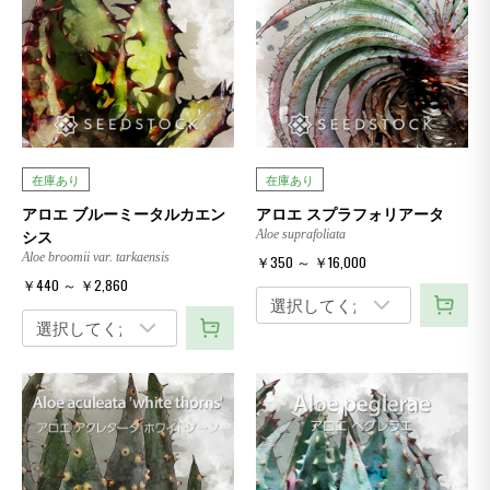
在庫あり
在庫あり
アロエ ブルーミータルカエン
アロエ スプラフォリアータ
シス
Aloe suprafoliata
Aloe broomii var. tarkaensis
￥350 ～ ￥16,000
￥440 ～ ￥2,860