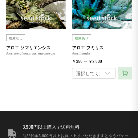
在庫なし
在庫あり
アロエ ソマリエンシス
アロエ フミリス
Aloe somaliensis var. marmorata
Aloe humilis
￥350 ～ ￥2,500
3,900円以上購入で送料無料
商品代金3,900円以上お買い上げいただきますとゆうパケッ