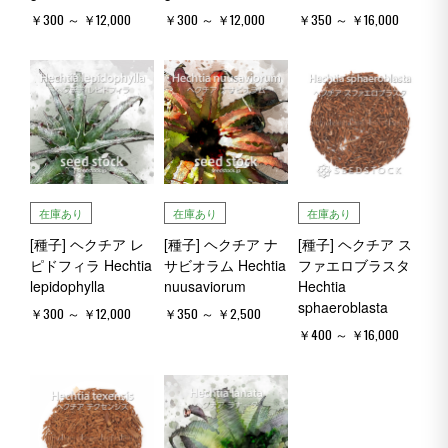
￥300 ～ ￥12,000
￥300 ～ ￥12,000
￥350 ～ ￥16,000
在庫あり
在庫あり
在庫あり
[種子] ヘクチア レ
[種子] ヘクチア ナ
[種子] ヘクチア ス
ピドフィラ Hechtia
サビオラム Hechtia
ファエロブラスタ
lepidophylla
nuusaviorum
Hechtia
sphaeroblasta
￥300 ～ ￥12,000
￥350 ～ ￥2,500
￥400 ～ ￥16,000