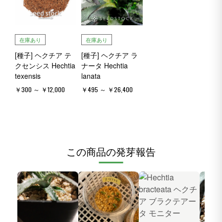
在庫あり
在庫あり
[種子] ヘクチア テ
[種子] ヘクチア ラ
クセンシス Hechtia
ナータ Hechtia
texensis
lanata
￥300 ～ ￥12,000
￥495 ～ ￥26,400
この商品の発芽報告