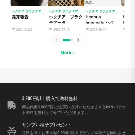
ヘクチア ブラクテアータ HECHTIA BRACTEATA
ヘクチア ブラクテアータ HECHTIA BRACTEATA
ヘクチア ブラクテアータ HECHTIA BRACTEATA
発芽報告
ヘクチア ブラク
Hechtia
Hecht
テアータ
bracteata ヘクチ
brac
ア ブラクテアー
ー種子
2024.04.25
2023.07.19
2022.09.10
2021
タ モニター part1
More »
3,900円以上購入で送料無料
商品代金3,900円以上お買い上げいただきますとゆうパケッ
ト送料を無料とさせていただきます。
サンプル種子プレゼント
送料を除くお支払額2,000円以上でサンプル種子を同封させ