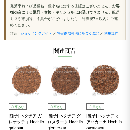
発芽率および品種名・種小名に対する保証はございません。
お客
様都合による返品・交換・キャンセルはお受けできません。
配送
ミスや破損等、不具合がございましたら、到着後7日以内にご連
絡ください。
詳細：
ショッピングガイド
／
特定商取引法に基づく表記
／
利用規約
関連商品
在庫あり
在庫あり
在庫あり
[種子] ヘクチア ガ
[種子] ヘクチア グ
[種子] ヘクチア オ
レオッティ Hechtia
ロメラータ Hechtia
アハカーナ Hechtia
galeottii
glomerata
oaxacana