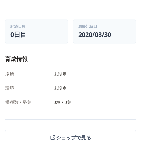
経過日数
最終記録日
0日目
2020/08/30
育成情報
場所
未設定
環境
未設定
播種数 / 発芽
0粒 / 0芽
ショップで見る