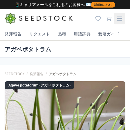
📱キャリアメールをご利用のお客様へ ✉️
詳細はこちら
発芽報告
リクエスト
品種
用語辞典
栽培ガイド
アガベポタトラム
SEEDSTOCK
/
発芽報告
/
アガベポタトラム
Agave potatorum (アガベ ポタトラム)