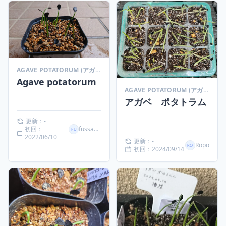
AGAVE POTATORUM (アガベ ポタトラム)
Agave potatorum
AGAVE POTATORUM (アガベ ポタトラム)
アガベ ポタトラム
更新：-
初回：
fussayam
2022/06/10
更新：-
Ropo
初回：2024/09/14