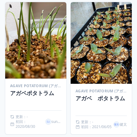
AGAVE POTATORUM (アガベ ポタトラム)
AGAVE POTATORUM (アガベ ポタトラム)
アガベポタトラム
アガベ ポタトラム
更新：-
初回：
suneo
更新：-
健太
2020/08/30
初回：2021/06/05