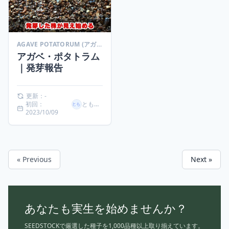
AGAVE POTATORUM (アガベ ポタトラム)
アガベ・ポタトラム
｜発芽報告
更新：-
初回：
ともいし
2023/10/09
« Previous
Next »
あなたも実生を始めませんか？
SEEDSTOCKで厳選した種子を1,000品種以上取り揃えています。