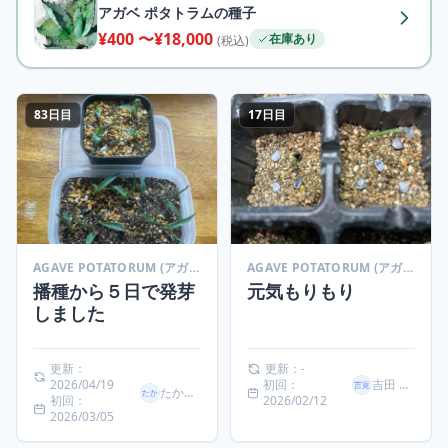
アガベ ポタトラムの種子
¥400 〜¥18,000
在庫あり
(税込)
83日目
17日目
AGAVE POTATORUM (アガベ ポタトラム)
AGAVE POTATORUM (アガベ ポタトラム)
播種から５日で発芽
元気もりもり
しました
更新：
更新：-
2026/04/19
初回：
吉田 寛彦
たかよし
初回：
2026/02/12
2026/03/05