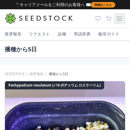
📱キャリアメールをご利用のお客様へ ✉️
詳細はこちら
発芽報告
リクエスト
品種
用語辞典
栽培ガイド
播種から5日
SEEDSTOCK
/
発芽報告
/
播種から5日
Pachypodium rosulatum (パキポディウム ロスラーツム)