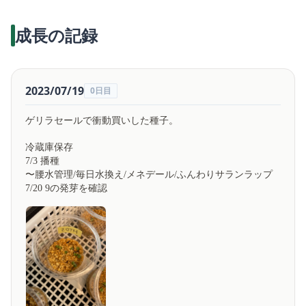
成長の記録
2023/07/19
0日目
ゲリラセールで衝動買いした種子。
冷蔵庫保存
播種
7/3
〜腰水管理
毎日水換え
メネデール
ふんわりサランラップ
/
/
/
の発芽を確認
7/20 9