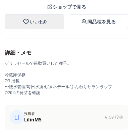
ショップで見る
いいね
0
同品種を見る
詳細・メモ
ゲリラセールで衝動買いした種子。
冷蔵庫保存
播種
7/3
〜腰水管理
毎日水換え
メネデール
ふんわりサランラップ
/
/
/
の発芽を確認
7/20 9
投稿者
★
59 投稿
LilinMS