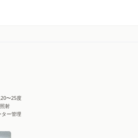
20〜25度
間照射
ーター管理