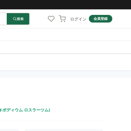
ログイン
検索
会員登録
m (パキポディウム ロスラーツム)