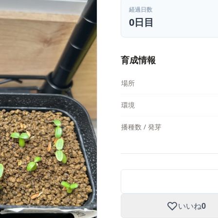
経過日数
0日目
育成情報
場所
環境
播種数 / 発芽
いいね
0