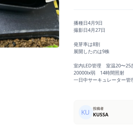
播種日4月9日
撮影日4月27日
発芽率は8割
展開したのは9株
室内LED管理 室温20〜25
20000lx弱 14時間照射
一日中サーキュレーター管
投稿者
KUSSA