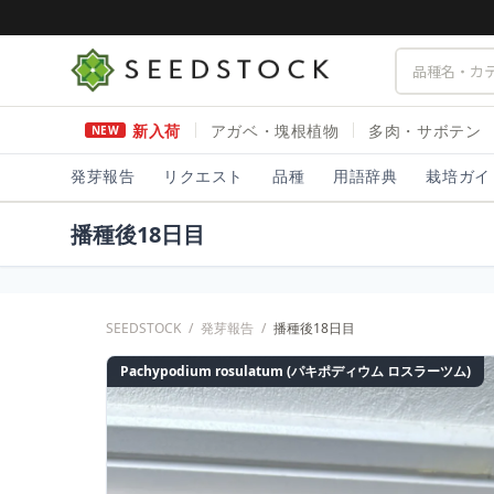
新入荷
アガベ・塊根植物
多肉・サボテン
NEW
発芽報告
リクエスト
品種
用語辞典
栽培ガイ
播種後18日目
SEEDSTOCK
/
発芽報告
/
播種後18日目
Pachypodium rosulatum (パキポディウム ロスラーツム)