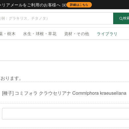
キャリアメールをご利用のお客様へ ✉️
詳細はこちら
検
葉・樹木
水生・球根・草花
資材・その他
ライブラリ
ております。
[種子] コミフォラ クラウセリアナ Commiphora kraeuseliana