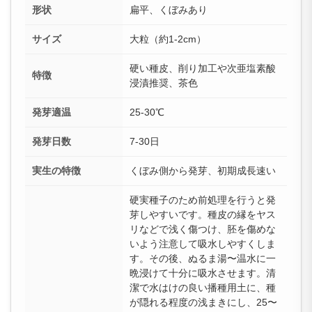
形状
扁平、くぼみあり
サイズ
大粒（約1-2cm）
硬い種皮、削り加工や次亜塩素酸
特徴
浸漬推奨、茶色
発芽適温
25-30℃
発芽日数
7-30日
実生の特徴
くぼみ側から発芽、初期成長速い
硬実種子のため前処理を行うと発
芽しやすいです。種皮の縁をヤス
リなどで浅く傷つけ、胚を傷めな
いよう注意して吸水しやすくしま
す。その後、ぬるま湯〜温水に一
晩浸けて十分に吸水させます。清
潔で水はけの良い播種用土に、種
が隠れる程度の浅まきにし、25〜