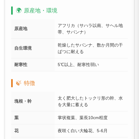
🌍
原産地・環境
アフリカ（サハラ以南、サヘル地
原産地
帯、サバンナ）
乾燥したサバンナ、数か月間の干
自生環境
ばつに耐える
耐寒性
5℃以上、耐寒性弱い
🍃
特徴
太く肥大したトックリ形の幹、水
塊根・幹
を大量に蓄える
葉
掌状複葉、葉長10cm程度
花
夜咲く白い大輪花、5-6月