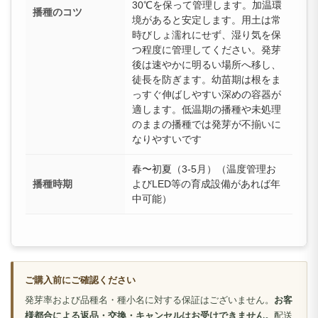
30℃を保って管理します。加温環
播種のコツ
境があると安定します。用土は常
時びしょ濡れにせず、湿り気を保
つ程度に管理してください。発芽
後は速やかに明るい場所へ移し、
徒長を防ぎます。幼苗期は根をま
っすぐ伸ばしやすい深めの容器が
適します。低温期の播種や未処理
のままの播種では発芽が不揃いに
なりやすいです
春〜初夏（3-5月）（温度管理お
播種時期
よびLED等の育成設備があれば年
中可能）
ご購入前にご確認ください
発芽率および品種名・種小名に対する保証はございません。
お客
様都合による返品・交換・キャンセルはお受けできません。
配送