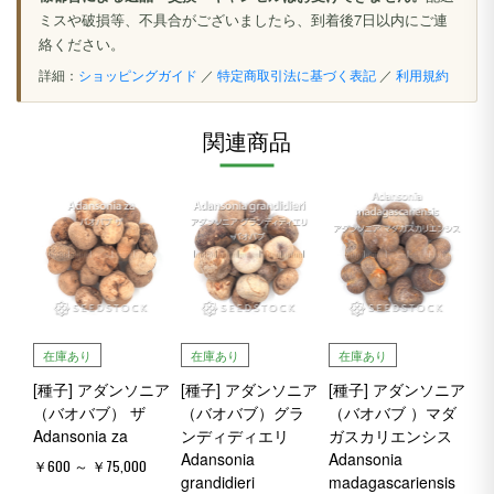
ミスや破損等、不具合がございましたら、到着後7日以内にご連
絡ください。
詳細：
ショッピングガイド
／
特定商取引法に基づく表記
／
利用規約
関連商品
在庫あり
在庫あり
在庫あり
[種子] アダンソニア
[種子] アダンソニア
[種子] アダンソニア
（バオバブ） ザ
（バオバブ）グラ
（バオバブ ）マダ
Adansonia za
ンディディエリ
ガスカリエンシス
Adansonia
Adansonia
￥600 ～ ￥75,000
grandidieri
madagascariensis