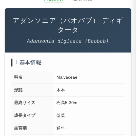
アダンソニア（バオバブ） ディギ
タータ
Adansonia digitata (Baobab)
ℹ️
基本情報
科名
Malvaceae
形態
木本
最終サイズ
樹高5-30m
成長タイプ
落葉
生育期
通年