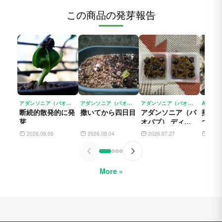
この商品の発芽報告
アダンソニア（バオバブ） ディギタータ ADANSONIA DIGITATA
アダンソニア（バオバブ） ディギタータ ADANSONIA DIGITATA
アダンソニア（バオバブ） ディギタータ ADANSONIA DIGITATA
断続的散発的に発
撒いてから四日目
アダンソニア（バ
播種か
芽
オバブ） ディギ
つ発
タータの播種（3
2026.08.06
2026.08.04
2026.07.27
2026
日目）
More »