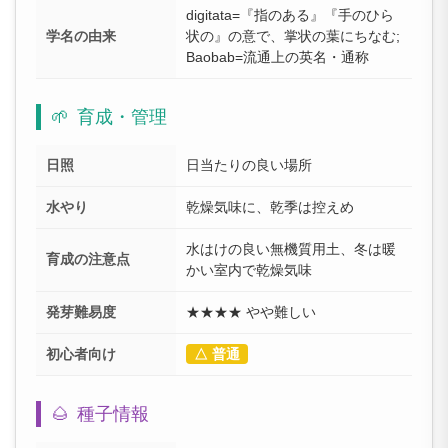
digitata=『指のある』『手のひら
学名の由来
状の』の意で、掌状の葉にちなむ;
Baobab=流通上の英名・通称
🌱
育成・管理
日照
日当たりの良い場所
水やり
乾燥気味に、乾季は控えめ
水はけの良い無機質用土、冬は暖
育成の注意点
かい室内で乾燥気味
発芽難易度
★★★★ やや難しい
初心者向け
△ 普通
🌰
種子情報