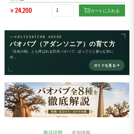
￥24,200
カートに入れる
CULTIVATION GUIDE
バオバブ（アダンソニア）の育て方
「生命の樹」とも呼ばれる巨木バオバブ。ぽってりと膨らむ幹に
水...
ガイドを見る
商品説明
追加情報