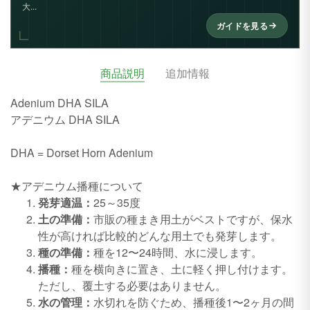
大...
ガイドを見る
商品説明
追加情報
Adenium DHA SILA
アデニウム DHA SILA
DHA = Dorset Horn Adenium
★アデニウム播種について
発芽適温：
25～35度
土の準備：
市販の種まき用土がベストですが、保水
性が高ければ比較的どんな用土でも発芽します。
種の準備：
種を12〜24時間、水に浸します。
播種：
種を横向きに置き、土に軽く押し付けます。
ただし、覆土する必要はありません。
水の管理：
水切れを防ぐため、播種後1〜2ヶ月の間