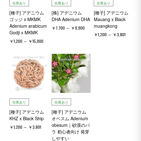
在庫あり
在庫あり
在庫あり
[種子] アデニウム
[株] アデニウム
[種子] アデニウム
ゴッジ x MKMK
DHA Adenium DHA
Mauang x Black
Adenium arabicum
muangkong
￥7,700 ～ ￥9,900
Godji x MKMK
￥1,200 ～ ￥3,801
￥1,200 ～ ￥15,000
在庫あり
在庫あり
[種子] アデニウム
[種子] アデニウム
KHZ x Black Ship
オベスム Adenium
obesum｜砂漠のバ
￥1,200 ～ ￥3,801
ラ 初心者向け 発芽
しやすい