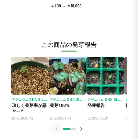
￥400 ～ ￥18,000
この商品の発芽報告
アデニウム DHA SILA ADENINM DHA SILA｜レア品種 塊根植物 発芽しやすい
アデニウム DHA SILA ADENIUM DHA SILA｜レア品種 塊根植物 発芽しやすい
アデニウム DHA SILA ADENIUM DHA SILA｜レア品種 塊根植物 発芽しやすい
珍しく発芽率が悪
発芽100%
発芽報告
福袋
かった
2026.05.12
2025.09.09
2025.05.31
2025