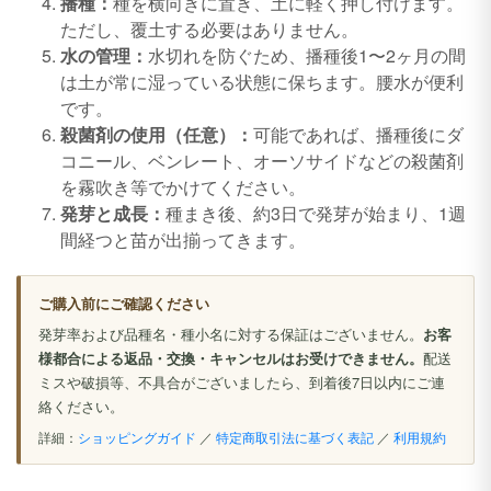
播種：
種を横向きに置き、土に軽く押し付けます。
ただし、覆土する必要はありません。
水の管理：
水切れを防ぐため、播種後1〜2ヶ月の間
は土が常に湿っている状態に保ちます。腰水が便利
です。
殺菌剤の使用（任意）：
可能であれば、播種後にダ
コニール、ベンレート、オーソサイドなどの殺菌剤
を霧吹き等でかけてください。
発芽と成長：
種まき後、約3日で発芽が始まり、1週
間経つと苗が出揃ってきます。
ご購入前にご確認ください
発芽率および品種名・種小名に対する保証はございません。
お客
様都合による返品・交換・キャンセルはお受けできません。
配送
ミスや破損等、不具合がございましたら、到着後7日以内にご連
絡ください。
詳細：
ショッピングガイド
／
特定商取引法に基づく表記
／
利用規約