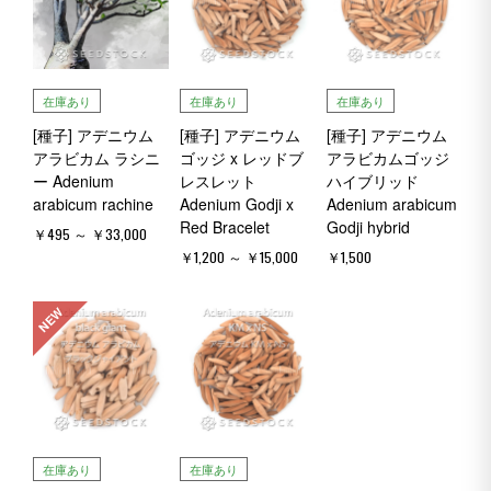
在庫あり
在庫あり
在庫あり
[種子] アデニウム
[種子] アデニウム
[種子] アデニウム
アラビカム ラシニ
ゴッジ x レッドブ
アラビカムゴッジ
ー Adenium
レスレット
ハイブリッド
arabicum rachine
Adenium Godji x
Adenium arabicum
Red Bracelet
Godji hybrid
￥495 ～ ￥33,000
￥1,200 ～ ￥15,000
￥1,500
NEW
在庫あり
在庫あり