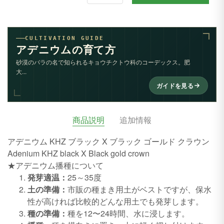
CULTIVATION GUIDE
アデニウムの育て方
砂漠のバラの名で知られるキョウチクトウ科のコーデックス。肥
大...
ガイドを見る
商品説明
追加情報
アデニウム KHZ ブラック X ブラック ゴールド クラウン
Adenium KHZ black X Black gold crown
★アデニウム播種について
発芽適温：
25～35度
土の準備：
市販の種まき用土がベストですが、保水
性が高ければ比較的どんな用土でも発芽します。
種の準備：
種を12〜24時間、水に浸します。