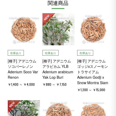
関連商品
NEW
在庫あり
在庫あり
在庫あり
[種子] アデニウム
[種子] アデニウム
[種子] アデニウム
ソコバーレノン
アラビカム YLB
ゴッジxスノーモン
Adenium Soco Var
Adenium arabicum
トラサイアム
Renon
Yak Lop Buri
Adenium Godji x
Snow Montra Siam
￥1,400 ～ ￥4,000
￥880 ～ ￥7,150
￥1,200 ～ ￥15,000
NEW