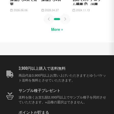
芽
ム播種 ② （6種ｘ
6粒のチャレン
2026.06.06
2026.04.27
2024.11.13
ジ）
More »
3,900円以上購入で送料無料
商品代金3,900円以上お買い上げいただきますとゆうパケッ
ト送料を無料とさせていただきます。
サンプル種子プレゼント
送料を除くお支払額2,000円以上でサンプル種子を同封させ
ていただきます。※品種の選択はできません。
ポイントが貯まる