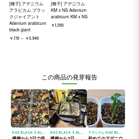
[種子] アデニウム
[種子] アデニウム
アラビカム ブラッ
KM x NS Adenium
クジャイアント
arabicum KM x NS
Adenium arabicum
￥1,200
black giant
￥770 ～ ￥5,940
この商品の発芽報告
KHZ BLACK X BLACK GOLD CROWN (アデニウム)
KHZ BLACK X BLACK GOLD CROWN (アデニウム)
アデニウム KHZ BLACK X BLACK GOLD CROWN
播種から3日で発
播種から3日
初めてのアデニウ