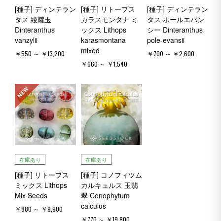
[種子] ディンテラン
[種子] リトープス
[種子] ディンテラン
タス 綾耀玉
カラスモンタナ ミ
タス ポールエバン
Dinteranthus
ックス Lithops
シー Dinteranthus
vanzylii
karasmontana
pole-evansii
mixed
￥550 ～ ￥13,200
￥700 ～ ￥2,600
￥660 ～ ￥1,540
NEW
在庫あり
在庫あり
[種子] リトープス
[種子] コノフィツム
ミックス Lithops
カルキュルス 玉翡
Mix Seeds
翠 Conophytum
calculus
￥880 ～ ￥9,900
￥770 ～ ￥19,800