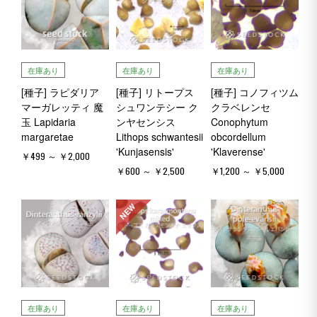
在庫あり
在庫あり
在庫あり
[種子] ラピダリア
[種子] リトープス
[種子] コノフィツム
マーガレッティ 魔
シュワンテシー ク
クラベレンセ
玉 Lapidaria
ンヤセンシス
Conophytum
margaretae
Lithops schwantesii
obcordellum
'Kunjasensis'
'Klaverense'
￥499 ～ ￥2,000
￥600 ～ ￥2,500
￥1,200 ～ ￥5,000
NEW
在庫あり
在庫あり
在庫あり