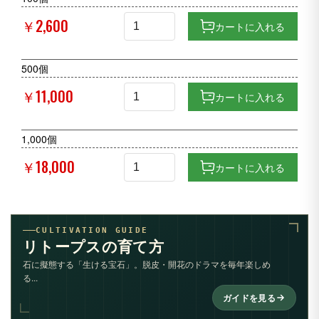
￥2,600
カートに入れる
500個
￥11,000
カートに入れる
1,000個
￥18,000
カートに入れる
CULTIVATION GUIDE
リトープスの育て方
石に擬態する「生ける宝石」。脱皮・開花のドラマを毎年楽しめ
る...
ガイドを見る