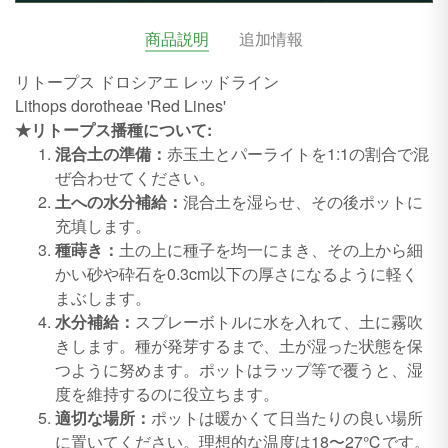
商品説明
追加情報
リトープス ドロシアエ レッドライン
Lithops dorotheae 'Red Lines'
★リトープス播種について:
混合土の準備：
赤玉土とパーライトを1:1の割合で混
ぜ合わせてください。
土への水分補給：
混合土を湿らせ、その後ポットに
充填します。
種蒔き：
土の上に種子を均一にまき、その上から細
かい砂や砕石を0.3cm以下の厚さになるように軽く
まぶします。
水分補給：
スプレーボトルに水を入れて、土に霧吹
きします。種が発芽するまで、土が湿った状態を保
つように努めます。ポットはラップ等で覆うと、湿
度を維持するのに役立ちます。
適切な場所：
ポットは暖かくて日当たりの良い場所
に置いてください。理想的な温度は18〜27℃です。