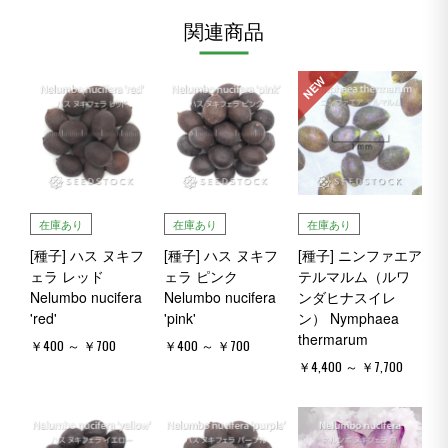
関連商品
NEW
在庫あり
在庫あり
在庫あり
[種子] ハス ヌキフ
[種子] ハス ヌキフ
[種子] ニンファエア
ェラ レッド
ェラ ピンク
テルマルム（ルワ
Nelumbo nucifera
Nelumbo nucifera
ンダヒナスイレ
'red'
'pink'
ン） Nymphaea
thermarum
￥400 ～ ￥700
￥400 ～ ￥700
￥4,400 ～ ￥7,700