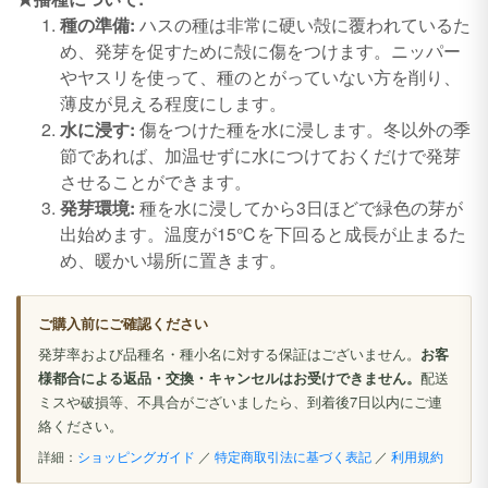
種の準備:
ハスの種は非常に硬い殻に覆われているた
め、発芽を促すために殻に傷をつけます。ニッパー
やヤスリを使って、種のとがっていない方を削り、
薄皮が見える程度にします。
水に浸す:
傷をつけた種を水に浸します。冬以外の季
節であれば、加温せずに水につけておくだけで発芽
させることができます。
発芽環境:
種を水に浸してから3日ほどで緑色の芽が
出始めます。温度が15℃を下回ると成長が止まるた
め、暖かい場所に置きます。
ご購入前にご確認ください
発芽率および品種名・種小名に対する保証はございません。
お客
様都合による返品・交換・キャンセルはお受けできません。
配送
ミスや破損等、不具合がございましたら、到着後7日以内にご連
絡ください。
詳細：
ショッピングガイド
／
特定商取引法に基づく表記
／
利用規約