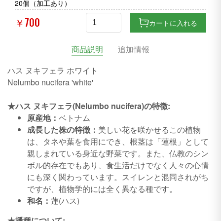
20個（加工あり）
￥700
カートに入れる
商品説明
追加情報
ハス ヌキフェラ ホワイト
Nelumbo nucifera 'white'
★ハス ヌキフェラ(Nelumbo nucifera)の特徴:
原産地：
ベトナム
成長した株の特徴：
美しい花を咲かせるこの植物
は、タネや葉を食用にでき、根茎は「蓮根」として
親しまれている身近な野菜です。また、仏教のシン
ボル的存在でもあり、食生活だけでなく人々の心情
にも深く関わっています。スイレンと混同されがち
ですが、植物学的には全く異なる種です。
和名：
蓮(ハス)
★播種について: