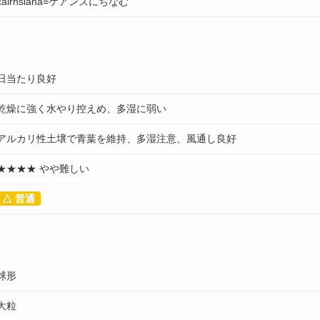
cairnsiana=ケアンズにちなむ
日当たり良好
乾燥に強く水やり控えめ、多湿に弱い
アルカリ性土壌で青葉を維持、多湿注意、風通し良好
★★★★ やや難しい
△ 普通
球形
大粒