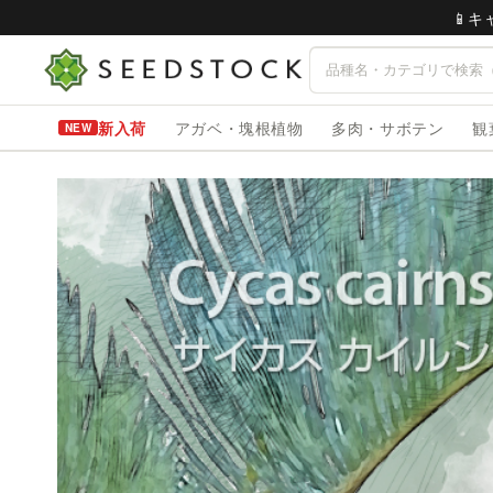
📱
新入荷
アガベ・塊根植物
多肉・サボテン
観