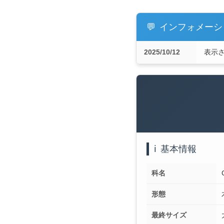
💬
インフォメーシ
2025/10/12
表示
ℹ️
基本情報
科名
形態
最終サイズ