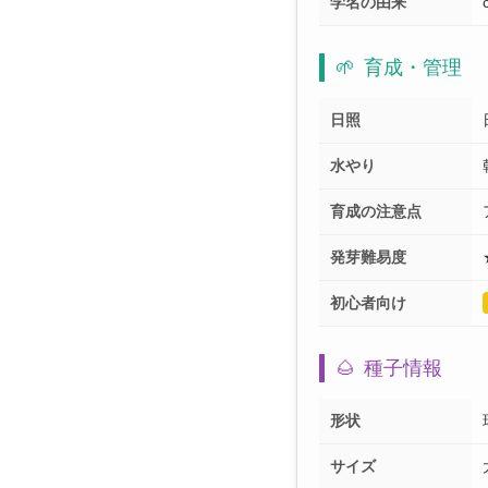
学名の由来
🌱
育成・管理
日照
水やり
育成の注意点
発芽難易度
初心者向け
🌰
種子情報
形状
サイズ