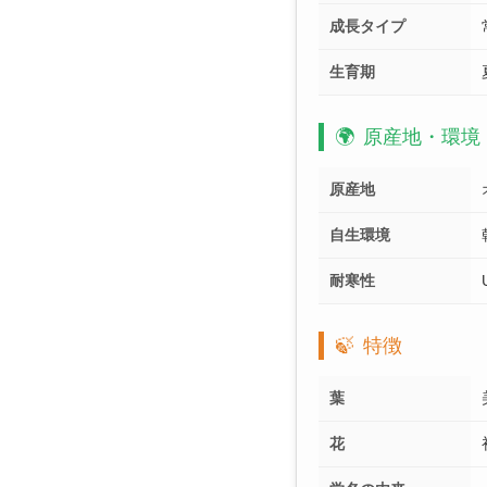
成長タイプ
生育期
🌍
原産地・環境
原産地
自生環境
耐寒性
🍃
特徴
葉
花