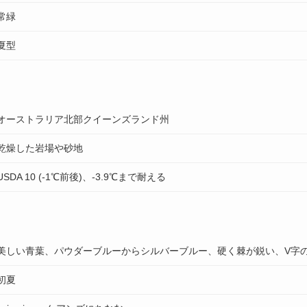
常緑
夏型
オーストラリア北部クイーンズランド州
乾燥した岩場や砂地
USDA 10 (-1℃前後)、-3.9℃まで耐える
美しい青葉、パウダーブルーからシルバーブルー、硬く棘が鋭い、V字
初夏