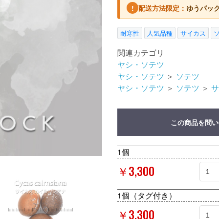
!
配送方法限定：
ゆうパッ
耐寒性
人気品種
サイカス
関連カテゴリ
ヤシ・ソテツ
ヤシ・ソテツ
＞
ソテツ
ヤシ・ソテツ
＞
ソテツ
＞
サ
この商品を問い
1個
￥3,300
1個（タグ付き）
￥3,300