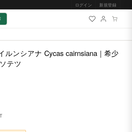
ログイン
新規登録
索
ルンシアナ Cycas cairnsiana｜希少
 ソテツ
T