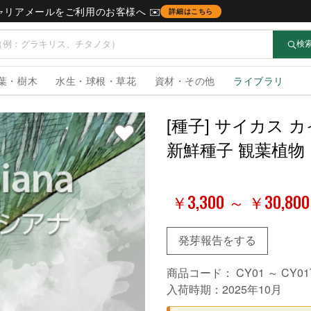
キャリアメールをご利用のお客様へ ✉️
詳細はこちら
検
葉・樹木
水生・球根・草花
資材・その他
ライブラリ
[種子] サイカス カイ
新鮮種子 観葉植物
￥3,300 ～ ￥30,800
発芽報告をする
商品コード：
CY01 ～ CY01
入荷時期：2025年10月