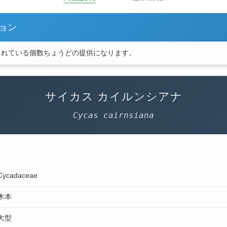
ョン
されている個数ちょうどの提供になります。
サイカス カイルンシアナ
Cycas cairnsiana
Cycadaceae
木本
大型