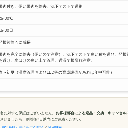
果肉付き、硬い果肉を除去、沈下テストで選別
25-30℃
15-30日
発根後徐々に成長
果肉を完全に除去（硬いので注意）。沈下テストで良い種を選び、発根
を避け、水はけの良い土で管理。過湿で根腐れ注意。
春〜初夏（温度管理およびLED等の育成設備があれば年中可能）
名に対する保証はございません。
お客様都合による返品・交換・キャンセル
ざいましたら、到着後7日以内にご連絡ください。
／
特定商取引法に基づく表記
／
利用規約