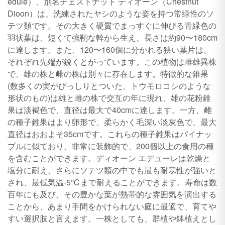
edule）、別名チェストナット ディオーン（Chestnut
Dioon）は、洗練されたヤシのような姿を持つ常緑性のソ
テツ類です。その大きく硬質でまっすぐに伸びる青緑色の
羽状葉は、短くて強靭な幹から生え、長さは約90〜180cm
に達します。また、120〜160個に分かれる狭い葉片は、
それぞれ先端が鋭くとがっています。この植物は雌雄異株
で、雄の株と雌の株は別々に存在します。特徴的な錐果
(数多くの実がびっしりとついた、トウモロコシのような
形状のもの)は雄と雌の株で交互の年に現れ、雄の花粉錐
果は淡褐色で、直径は最大で40cmに達します。一方、雌
の種子錐果はより卵形で、柔らかく毛深い淡灰色で、最大
直径はおおよそ35cmです。これらの種子錐果はパイナッ
プルに似ており、非常に装飾的で、200個以上の食用の種
を含むことができます。ディオーン エデューレは乾燥と
塩分に耐え、さらにソテツ類の中でも最も耐寒性が強いと
され、最低気温-5℃まで耐えることができます。寿命は数
百年にも及び、その豊かな葉が熱帯的な雰囲気を演出する
ことから、あまり手間をかけられない庭に最適で、育てや
すい選択肢と言えます。一株としても、群植や鉢植えとし