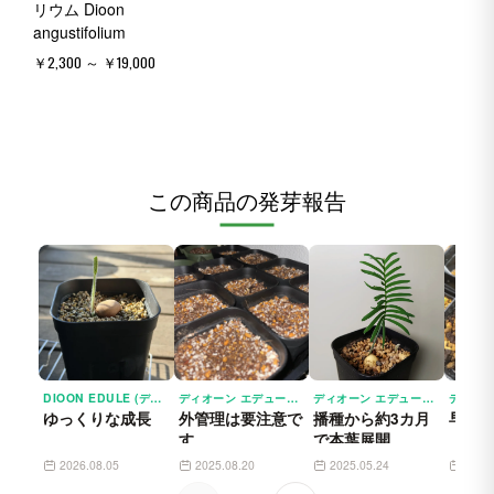
リウム Dioon
angustifolium
￥2,300 ～ ￥19,000
この商品の発芽報告
DIOON EDULE (ディオーン エデューレ)
ディオーン エデューレ DIOON EDULE
ディオーン エデューレ DIOON EDULE
ゆっくりな成長
外管理は要注意で
播種から約3カ月
早々
す
で本葉展開
2026.08.05
2025.08.20
2025.05.24
2024