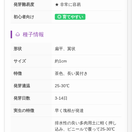
発芽難易度
★ 非常に容易
初心者向け
◎ 育てやすい
🌰
種子情報
形状
扁平、翼状
サイズ
約1cm
特徴
茶色、長い翼付き
発芽適温
25-30℃
発芽日数
3-14日
実生の特徴
早く塊根が発達
排水性の良い多肉用土に軽く押し
込み、ビニールで覆って25-30℃