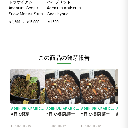
トラサイアム
ハイブリッド
Adenium Godji x
Adenium arabicum
Snow Montra Siam
Godji hybrid
￥1,200 ～ ￥15,000
￥1,500
この商品の発芽報告
ADENIUM ARABICUM GODJI (アデニウム アラビカムゴッジ)
ADENIUM ARABICUM GODJI (アデニウム アラビカムゴッジ)
ADENIUM ARABICUM GODJI (アデニウム アラビカムゴッジ)
4日で発芽
5日で9割発芽ー
5日で9割発芽ー
約半
2026.06.15
2026.06.12
2026.06.12
2026