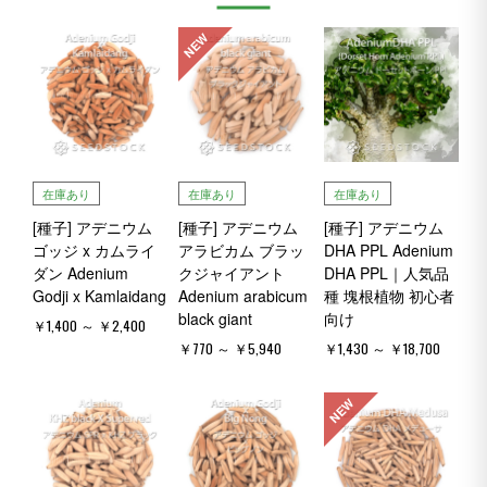
NEW
在庫あり
在庫あり
在庫あり
[種子] アデニウム
[種子] アデニウム
[種子] アデニウム
ゴッジ x カムライ
アラビカム ブラッ
DHA PPL Adenium
ダン Adenium
クジャイアント
DHA PPL｜人気品
Godji x Kamlaidang
Adenium arabicum
種 塊根植物 初心者
black giant
向け
￥1,400 ～ ￥2,400
￥770 ～ ￥5,940
￥1,430 ～ ￥18,700
NEW