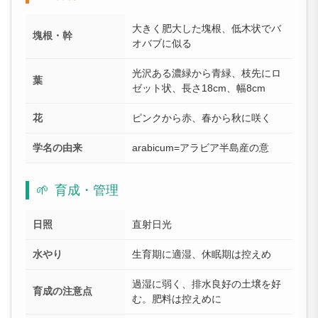
大きく肥大した塊根、低木状でバ
塊根・幹
オバブに似る
光沢ある濃緑から青緑、枝先にロ
葉
ゼット状、長さ18cm、幅8cm
花
ピンクから赤、春から秋に咲く
学名の由来
arabicum=アラビア半島産の意
🌱
育成・管理
日照
直射日光
水やり
生育期に適湿、休眠期は控えめ
過湿に弱く、排水良好の土壌を好
育成の注意点
む。肥料は控えめに