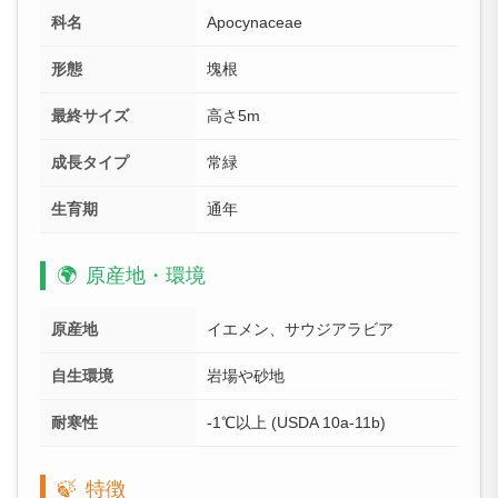
科名
Apocynaceae
形態
塊根
最終サイズ
高さ5m
成長タイプ
常緑
生育期
通年
🌍
原産地・環境
原産地
イエメン、サウジアラビア
自生環境
岩場や砂地
耐寒性
-1℃以上 (USDA 10a-11b)
🍃
特徴