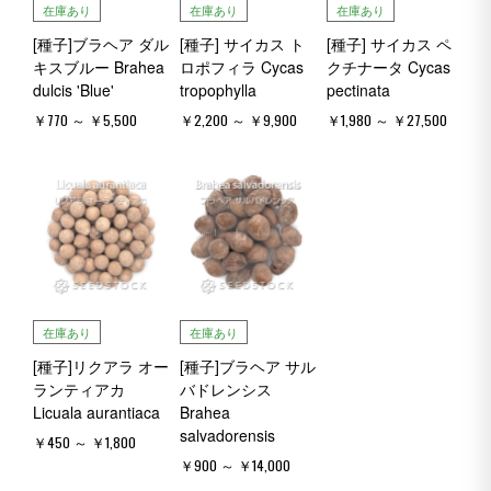
在庫あり
在庫あり
在庫あり
[種子]ブラヘア ダル
[種子] サイカス ト
[種子] サイカス ペ
キスブルー Brahea
ロポフィラ Cycas
クチナータ Cycas
dulcis 'Blue'
tropophylla
pectinata
￥770 ～ ￥5,500
￥2,200 ～ ￥9,900
￥1,980 ～ ￥27,500
在庫あり
在庫あり
[種子]リクアラ オー
[種子]ブラヘア サル
ランティアカ
バドレンシス
Licuala aurantiaca
Brahea
salvadorensis
￥450 ～ ￥1,800
￥900 ～ ￥14,000