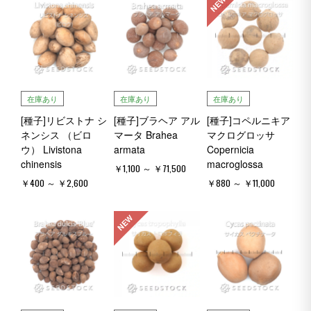
NEW
在庫あり
在庫あり
在庫あり
[種子]リビストナ シ
[種子]ブラヘア アル
[種子]コペルニキア
ネンシス （ビロ
マータ Brahea
マクログロッサ
ウ） Livistona
armata
Copernicia
chinensis
macroglossa
￥1,100 ～ ￥71,500
￥400 ～ ￥2,600
￥880 ～ ￥11,000
NEW