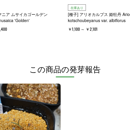
在庫あり
ズマニア ムサイカゴールデン
[種子] アリオカルプス 姫牡丹 Arioc
usaica 'Golden'
kotschoubeyanus var. albiflorus
,400
￥1,100 ～ ￥2,101
この商品の発芽報告