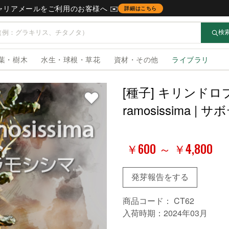
キャリアメールをご利用のお客様へ ✉️
詳細はこちら
検
葉・樹木
水生・球根・草花
資材・その他
ライブラリ
[種子] キリンドロプン
ramosissima 
￥600 ～ ￥4,800
発芽報告をする
商品コード：
CT62
入荷時期：2024年03月