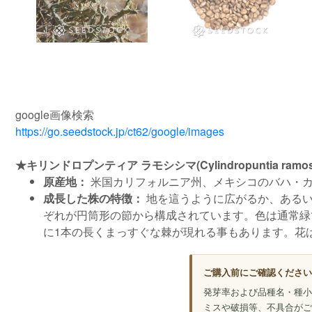
google画像検索
https://go.seedstock.jp/ct62/google/images
★キリンドロプンティア ラモシシマ(Cylindropuntia ramos
原産地：
米国カリフォルニア州、メキシコのバハ・
成長した株の特徴：
地を這うように広がるか、あるい
ぞれが円筒形の節から構成されています。色は通常緑
に1本の長くまっすぐな棘が現れる事もあります。花
ご購入前にご確認ください
発芽率および品種名・種小
ミスや破損等、不具合がご