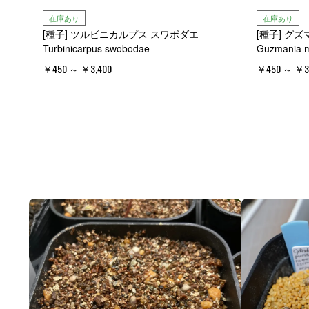
在庫あり
在庫あり
[種子] ツルビニカルプス スワボダエ
[種子] グ
Turbinicarpus swobodae
Guzmania m
￥450 ～ ￥3,400
￥450 ～ ￥3