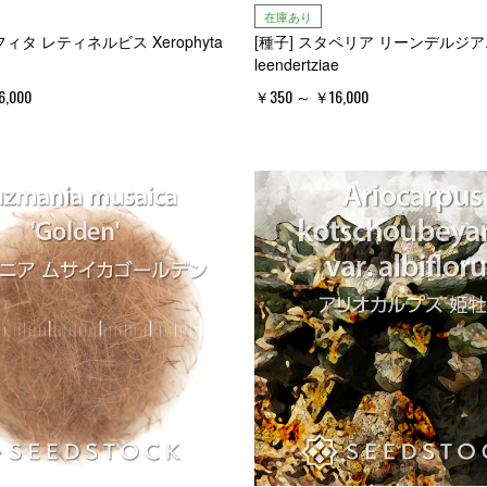
在庫あり
フィタ レティネルビス Xerophyta
[種子] スタペリア リーンデルジアエ S
leendertziae
,000
￥350 ～ ￥16,000