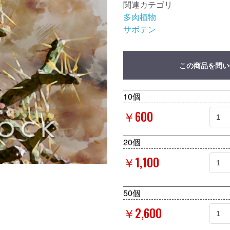
関連カテゴリ
多肉植物
サボテン
この商品を問い
10個
￥600
20個
￥1,100
50個
￥2,600