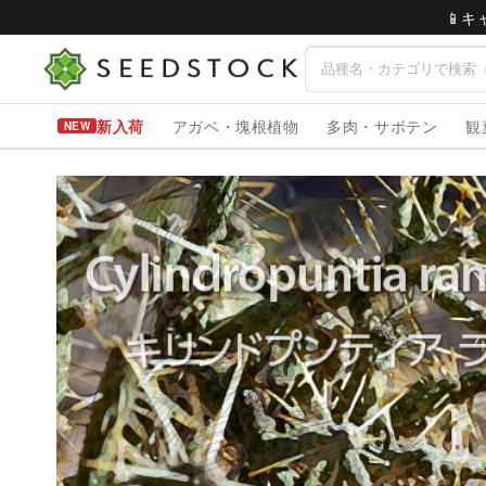
📱
新入荷
アガベ・塊根植物
多肉・サボテン
観