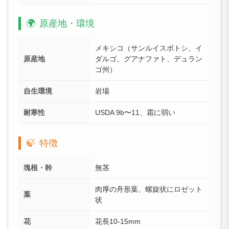
🌍
原産地・環境
メキシコ（サンルイスポトシ、イ
原産地
ダルゴ、グアナファト、デュラン
ゴ州）
自生環境
岩場
耐寒性
USDA 9b〜11、霜に弱い
🍃
特徴
塊根・幹
無茎
肉厚の舟形葉、螺旋状にロゼット
葉
状
花
花長10-15mm