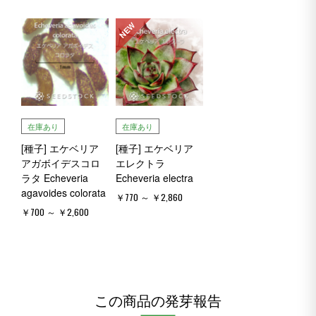
NEW
在庫あり
在庫あり
[種子] エケベリア
[種子] エケベリア
アガボイデスコロ
エレクトラ
ラタ Echeveria
Echeveria electra
agavoides colorata
￥770 ～ ￥2,860
￥700 ～ ￥2,600
この商品の発芽報告