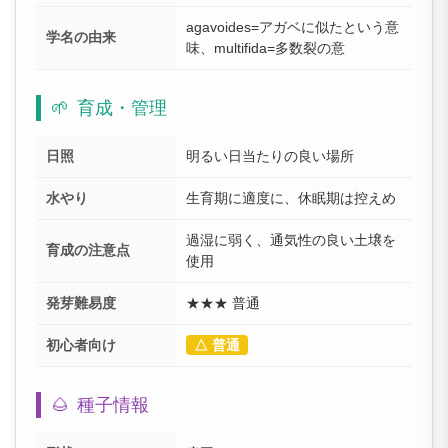
agavoides=アガベに似たという意
学名の由来
味、multifida=多数裂の意
🌱
育成・管理
日照
明るい日当たりの良い場所
水やり
生育期に適度に、休眠期は控えめ
過湿に弱く、通気性の良い土壌を
育成の注意点
使用
発芽難易度
★★★ 普通
初心者向け
△ 普通
🌰
種子情報