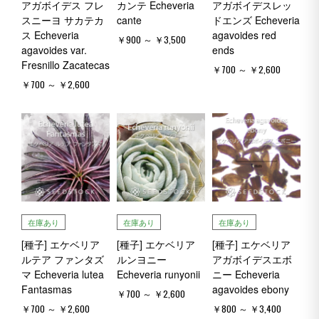
アガボイデス フレ
カンテ Echeveria
アガボイデスレッ
スニーヨ サカテカ
cante
ドエンズ Echeveria
ス Echeveria
agavoides red
￥900 ～ ￥3,500
agavoides var.
ends
Fresnillo Zacatecas
￥700 ～ ￥2,600
￥700 ～ ￥2,600
在庫あり
在庫あり
在庫あり
[種子] エケベリア
[種子] エケベリア
[種子] エケベリア
ルテア ファンタズ
ルンヨニー
アガボイデスエボ
マ Echeveria lutea
Echeveria runyonii
ニー Echeveria
Fantasmas
agavoides ebony
￥700 ～ ￥2,600
￥700 ～ ￥2,600
￥800 ～ ￥3,400