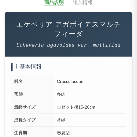
商品説明
追加情報
エケベリア アガボイデスマルチ
フィーダ
Echeveria agavoides var. multifida
ℹ️
基本情報
科名
Crassulaceae
形態
多肉
最終サイズ
ロゼット径15-20cm
成長タイプ
常緑
生育期
春夏型