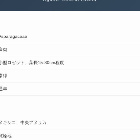
Asparagaceae
多肉
小型ロゼット、葉長15-30cm程度
常緑
通年
メキシコ、中央アメリカ
乾燥地