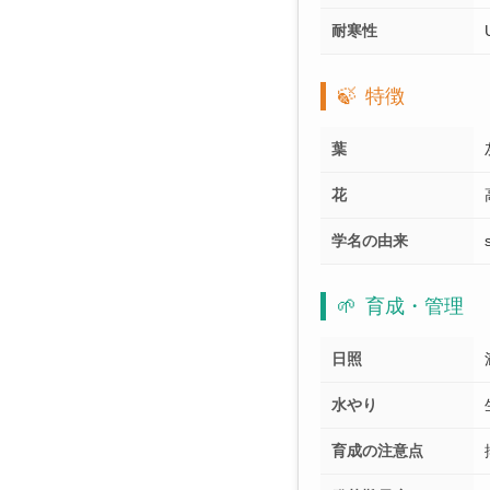
耐寒性
🍃
特徴
葉
花
学名の由来
🌱
育成・管理
日照
水やり
育成の注意点