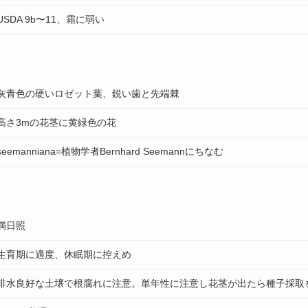
USDA 9b〜11、霜に弱い
灰青色の硬いロゼット葉、鋭い歯と先端棘
高さ3mの花茎に黄緑色の花
seemanniana=植物学者Bernhard Seemannにちなむ
満日照
生育期に適度、休眠期に控えめ
排水良好な土壌で根腐れに注意。単年性に注意し花茎が出たら種子採取