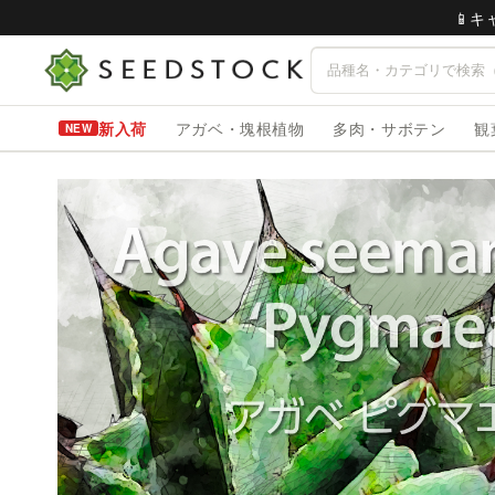
📱
新入荷
アガベ・塊根植物
多肉・サボテン
観