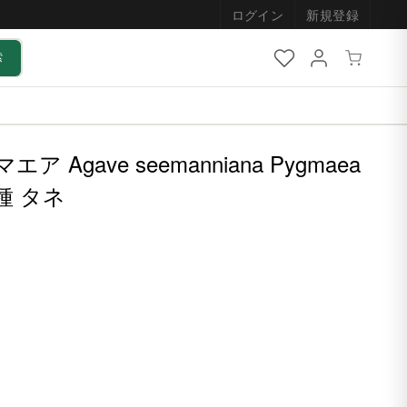
ログイン
新規登録
索
ア Agave seemanniana Pygmaea
種 タネ