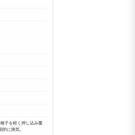
。種子を軽く押し込み覆
期的に換気。