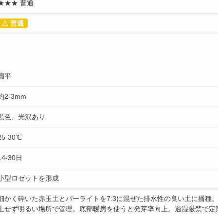
★★★ 普通
△ 普通
扁平
約2-3mm
黒色、光沢あり
25-30℃
14-30日
小型ロゼットを形成
細かく砕いた赤玉土とパーライトを7:3に混ぜた排水性の良い土に播種
土せず明るい場所で管理。底部暖房を使うと発芽率向上。過湿厳禁で定