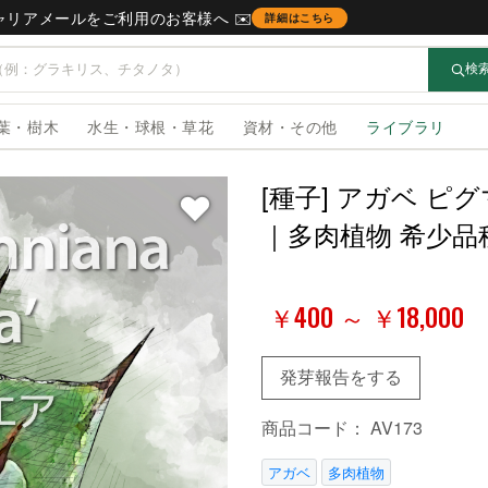
キャリアメールをご利用のお客様へ ✉️
詳細はこちら
検
葉・樹木
水生・球根・草花
資材・その他
ライブラリ
[種子] アガベ ピグマエ
｜多肉植物 希少品
￥400 ～ ￥18,000
発芽報告をする
商品コード：
AV173
アガベ
多肉植物