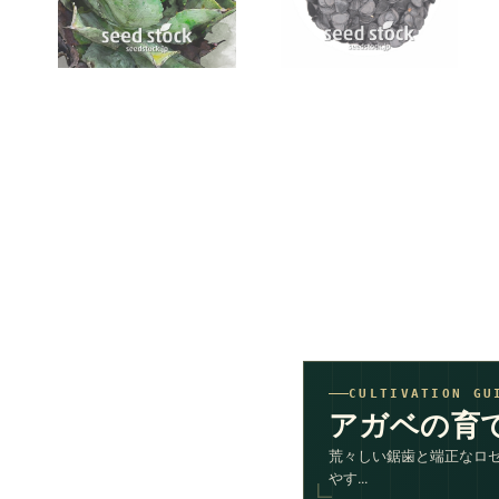
CULTIVATION GU
アガベの育
荒々しい鋸歯と端正なロ
やす...