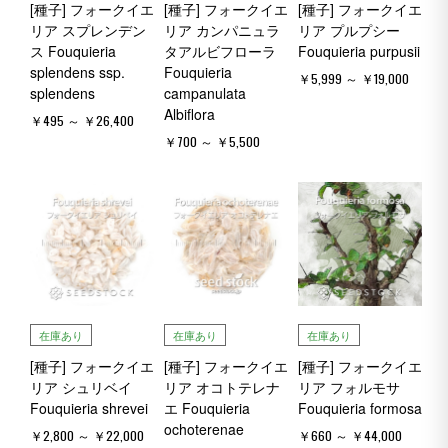
[種子] フォークイエ
[種子] フォークイエ
[種子] フォークイエ
リア スプレンデン
リア カンパニュラ
リア プルプシー
ス Fouquieria
タアルビフローラ
Fouquieria purpusii
splendens ssp.
Fouquieria
￥5,999 ～ ￥19,000
splendens
campanulata
Albiflora
￥495 ～ ￥26,400
￥700 ～ ￥5,500
在庫あり
在庫あり
在庫あり
[種子] フォークイエ
[種子] フォークイエ
[種子] フォークイエ
リア シュリベイ
リア オコトテレナ
リア フォルモサ
Fouquieria shrevei
エ Fouquieria
Fouquieria formosa
ochoterenae
￥2,800 ～ ￥22,000
￥660 ～ ￥44,000