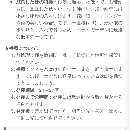
成長した株の特徴：
砂漠に順応した低木で、基部か
ら長く直立した枝をいくつも伸ばし、短い雨季には
小さな卵形の葉をつけます。花は短く、オレンジ〜
赤色の美しい色合いです。一度根付けば、最小限の
水やりと手入れで育つため、ドライガーデンに最適
な低木の一つです。
★播種について:
前処理：
種を数週間、涼しく乾燥した場所で保管し
てください。
播種：
タネを水はけの良い土にまき、軽く覆土しま
す。その後、土が常に適度に湿っている状態を保つ
ようにしましょう。
発芽適温：
21～27度
発芽までの時間：
発芽には数週間から数ヶ月かかる
場合があります。
発芽後：
芽が出てきたら、明るい光を与え、徐々に
直射日光に慣れさせてください。