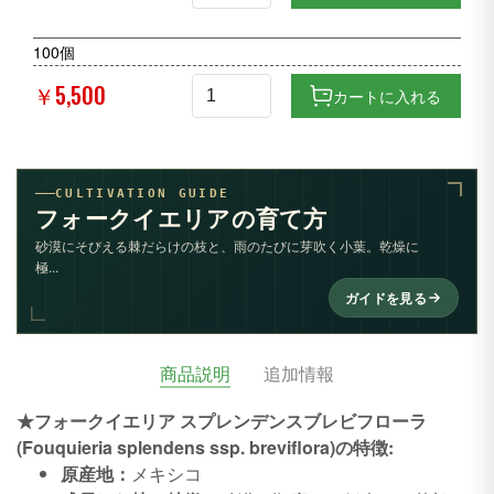
100個
￥5,500
カートに入れる
CULTIVATION GUIDE
フォークイエリアの育て方
砂漠にそびえる棘だらけの枝と、雨のたびに芽吹く小葉。乾燥に
極...
ガイドを見る
商品説明
追加情報
★フォークイエリア スプレンデンスブレビフローラ
(Fouquieria splendens ssp. breviflora)の特徴:
原産地：
メキシコ