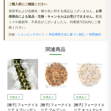
ご購入前にご確認ください
発芽率および品種名・種小名に対する保証はございません。
お客
様都合による返品・交換・キャンセルはお受けできません。
配送
ミスや破損等、不具合がございましたら、到着後7日以内にご連
絡ください。
詳細：
ショッピングガイド
／
特定商取引法に基づく表記
／
利用規約
関連商品
在庫あり
在庫あり
在庫あり
[種子] フォークイエ
[種子] フォークイエ
[種子] フォークイエ
リア スプレンデン
リア プルプシー
リア オコトテレナ