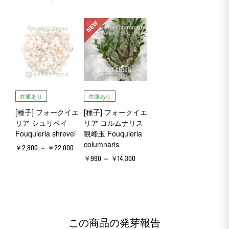
NEW
在庫あり
在庫あり
[種子] フォークイエ
[種子] フォークイエ
リア シュリベイ
リア コルムナリス
Fouquieria shrevei
観峰玉 Fouquieria
columnaris
￥2,800 ～ ￥22,000
￥990 ～ ￥14,300
この商品の発芽報告