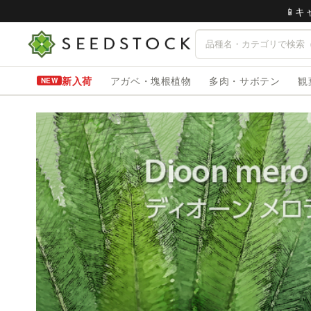
📱
新入荷
アガベ・塊根植物
多肉・サボテン
観