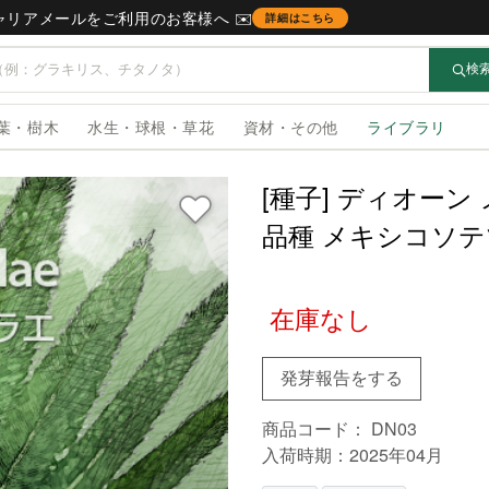
キャリアメールをご利用のお客様へ ✉️
詳細はこちら
検
葉・樹木
水生・球根・草花
資材・その他
ライブラリ
[種子] ディオーン メ
品種 メキシコソテ
在庫なし
発芽報告をする
商品コード：
DN03
入荷時期：2025年04月