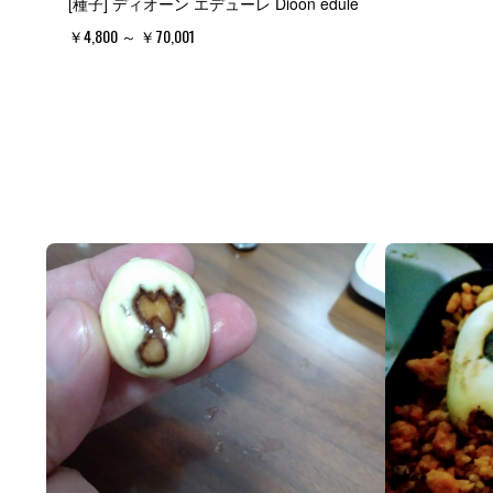
[種子] ディオーン エデューレ Dioon edule
￥4,800 ～ ￥70,001