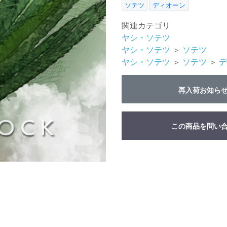
ソテツ
ディオーン
関連カテゴリ
ヤシ・ソテツ
ヤシ・ソテツ
＞
ソテツ
ヤシ・ソテツ
＞
ソテツ
＞
デ
再入荷お知ら
この商品を問い