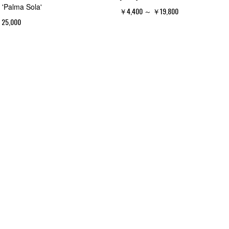
 'Palma Sola'
￥4,400 ～ ￥19,800
25,000