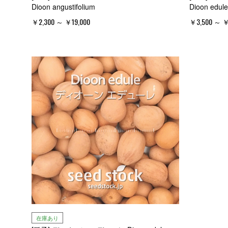
Dioon angustifolium
Dioon edule
￥2,300 ～ ￥19,000
￥3,500 ～ ￥
在庫あり