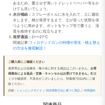
あるため、覆土せず薄いトイレットペーパー等をか
けても良いでしょう。
水分補給：
スプレーボトルに水を入れて、土に霧吹
きします。種が発芽するまで、土が湿った状態を保
つように努めます。ポットをラップ等で覆うと、湿
度を維持するのに役立ちます。
発芽適温：
21〜27°C
関連記事:
フィロデンドロンの特徴や実生・植え替え
の方法を徹底解説！
ご購入前にご確認ください
発芽率および品種名・種小名に対する保証はございません。
お客
様都合による返品・交換・キャンセルはお受けできません。
配送
ミスや破損等、不具合がございましたら、到着後7日以内にご連
絡ください。
詳細：
ショッピングガイド
／
特定商取引法に基づく表記
／
利用規約
関連商品