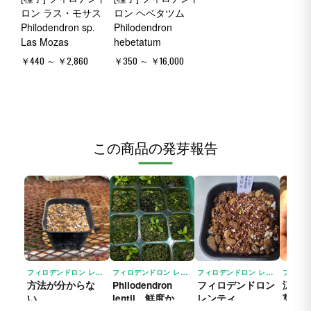
ロン ラス・モサス
ロン ヘベタツム
Philodendron sp.
Philodendron
Las Mozas
hebetatum
￥440 ～ ￥2,860
￥350 ～ ￥16,000
この商品の発芽報告
フィロデンドロン レンティ PHILODENDRON LENTII
フィロデンドロン レンティ PHILODENDRON LENTII
フィロデンドロン レンティ PHILODENDRON LENTII
方法が分からな
Philodendron
フィロデンドロン
涼し
い。
lentii 鮮度か
レンティ
芽