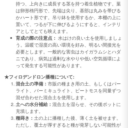
持つ、上向きに成長する茎を持つ着生植物です。葉
は卵形楕円形で、先端は尖り、基部は丸みを帯びる
かハート形です。吊り鉢を使用するか、本棚の上に
置いて、つるが下に伸びるようにすると、インテリ
アとしてとても映えます。
育成の際の注意点：
水はけの良い土を使用しましょ
う。温暖で湿度の高い環境を好み、明るい間接光を
必要とします。一般的な害虫はカイガラムシとハダ
ニであり、病気は過剰な水やりや低い空気循環によ
って発生する可能性があります。
★フィロデンドロン播種について:
混合土の準備：
市販の種まき用の土、もしくはパー
ライト、バーミキュライト、ピートモスを同量ずつ
混ぜ合わせた混合土を使用します。
土への水分補給：
混合土を湿らせ、その後ポットに
充填します。
種蒔き：
土の上に播種した後、薄く土を被せます。
ただし、覆土が厚すぎると種が発芽しない可能性が