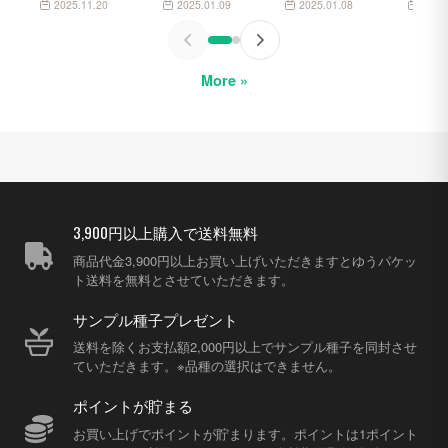
な…
2024/7/28播種 5
2025.11.20
2025.01.09
2025.01.08
2024
か月後経過
More »
3,900円以上購入で送料無料
商品代金3,900円以上お買い上げいただきますとゆうパケッ
ト送料を無料とさせていただきます。
サンプル種子プレゼント
送料を除くお支払額2,000円以上でサンプル種子を同封させ
ていただきます。※品種の選択はできません。
ポイントが貯まる
お買い上げでポイントが貯まります。ポイントは1ポイント