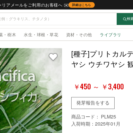
キャリアメールをご利用のお客様へ ✉️
詳細はこちら
検
葉・樹木
水生・球根・草花
資材・その他
ライブラリ
[種子]プリトカルディア 
ヤシ ウチワヤシ 観
￥450 ～ ￥3,400
発芽報告をする
商品コード：
PLM25
入荷時期：2025年01月