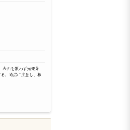
。表面を覆わず光発芽
する。過湿に注意し、根