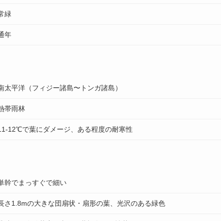
常緑
通年
南太平洋（フィジー諸島〜トンガ諸島）
熱帯雨林
11-12℃で葉にダメージ、ある程度の耐寒性
単幹でまっすぐで細い
長さ1.8mの大きな団扇状・扇形の葉、光沢のある緑色