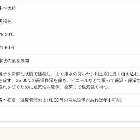
中〜大粒
黒褐色
25-30℃
21-60日
掌状の葉を展開
種子を新鮮な状態で播種し、よく排水の良いヤシ用土壌に浅く植え込む
を促す。25-30℃の高温多湿を保ち、ビニールなどで覆って保温・保湿
腐れを防ぐために通気性を確保。発芽まで根気強く待つ。
春〜初夏（温度管理およびLED等の育成設備があれば年中可能）