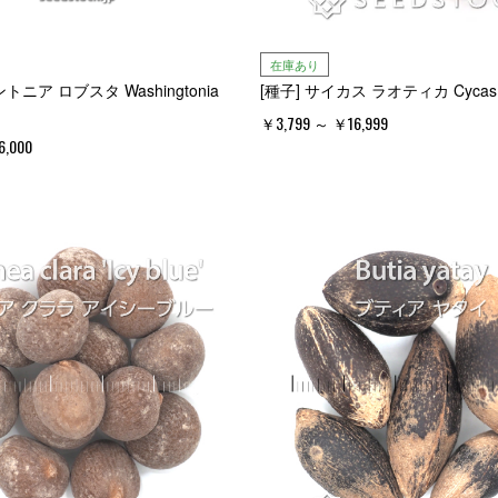
在庫あり
トニア ロブスタ Washingtonia
[種子] サイカス ラオティカ Cycas la
￥3,799 ～ ￥16,999
,000