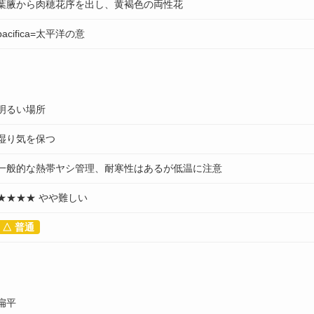
葉腋から肉穂花序を出し、黄褐色の両性花
pacifica=太平洋の意
明るい場所
湿り気を保つ
一般的な熱帯ヤシ管理、耐寒性はあるが低温に注意
★★★★ やや難しい
△ 普通
扁平