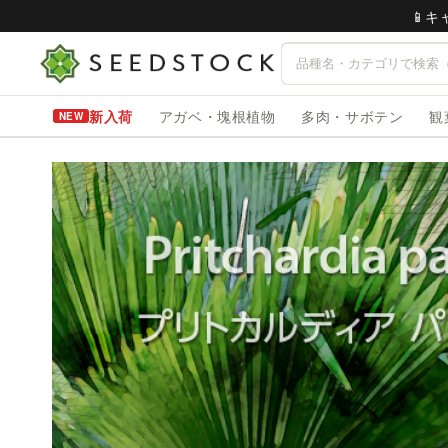
📱
新入荷
アガベ・塊根植物
多肉・サボテン
観