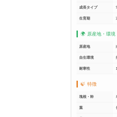
成長タイプ
生育期
🌍
原産地・環境
原産地
自生環境
耐寒性
🍃
特徴
塊根・幹
葉