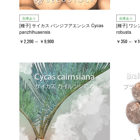
在庫あり
在庫あり
[種子] サイカス パンジフアエンシス Cycas
[種子] ワシン
panzhihuaensis
robusta
￥2,200 ～ ￥9,900
￥350 ～ ￥16