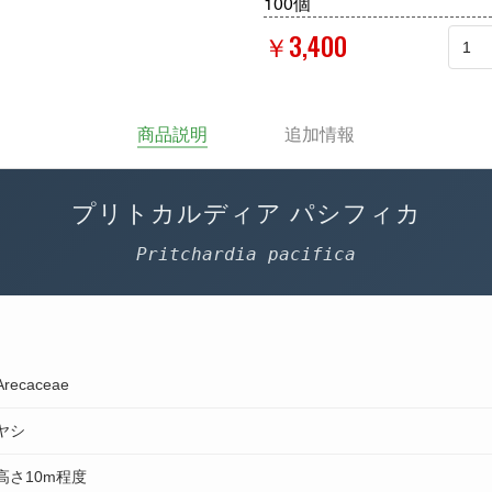
100個
￥3,400
商品説明
追加情報
プリトカルディア パシフィカ
Pritchardia pacifica
Arecaceae
ヤシ
高さ10m程度