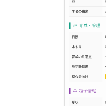
花
学名の由来
🌱
育成・管理
日照
水やり
育成の注意点
発芽難易度
初心者向け
🌰
種子情報
形状