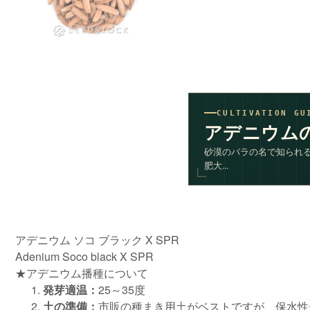
CULTIVATION GU
アデニウム
砂漠のバラの名で知られ
肥大...
アデニウム ソコ ブラック X SPR
Adenium Soco black X SPR
★アデニウム播種について
発芽適温：
25～35度
土の準備：
市販の種まき用土がベストですが、保水性