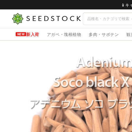
📱
新入荷
アガベ・塊根植物
多肉・サボテン
観