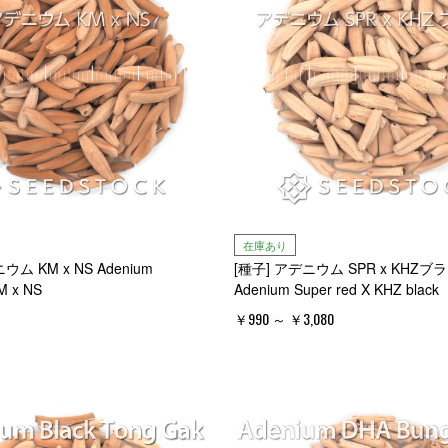
在庫あり
ウム KM x NS Adenium
[種子] アデニウム SPR x KHZブ
M x NS
Adenium Super red X KHZ black
￥990 ～ ￥3,080