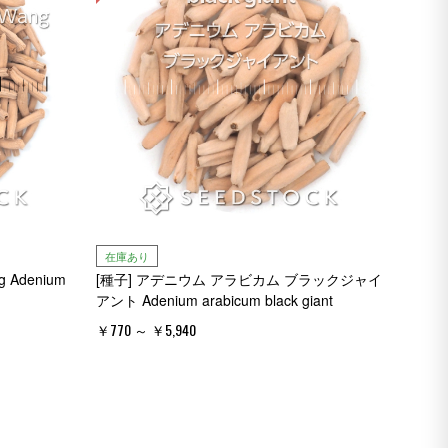
在庫あり
 Adenium
[種子] アデニウム アラビカム ブラックジャイ
アント Adenium arabicum black giant
￥770 ～ ￥5,940