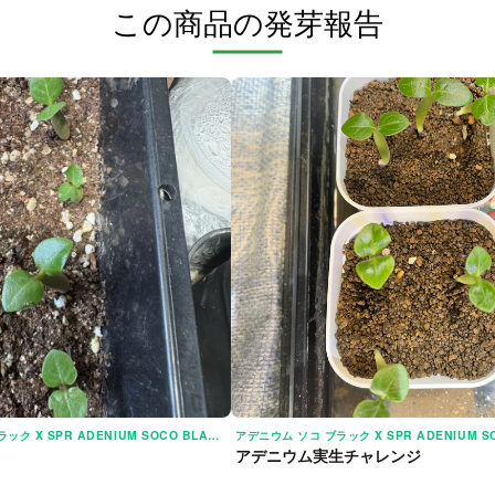
この商品の発芽報告
アデニウム ソコ ブラック X SPR ADENIUM SOCO BLACK X SPR
アデニウム実生チャレンジ