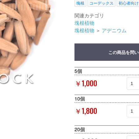
塊根
コーデックス
初心者向け
関連カテゴリ
塊根植物
塊根植物
＞
アデニウム
この商品を問い
5個
￥1,000
10個
￥1,800
20個