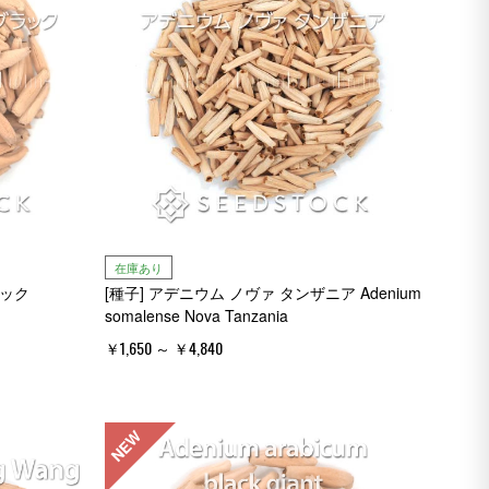
在庫あり
ラック
[種子] アデニウム ノヴァ タンザニア Adenium
somalense Nova Tanzania
￥1,650 ～ ￥4,840
NEW