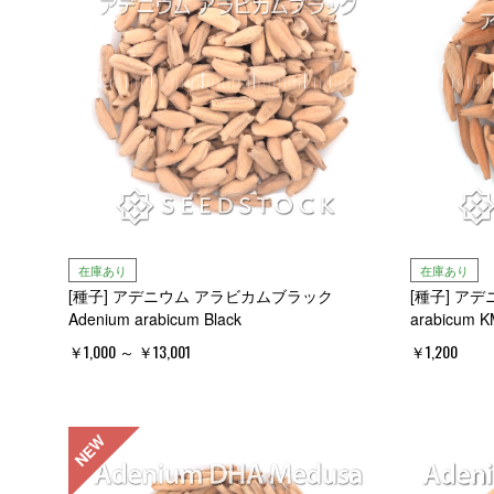
在庫あり
在庫あり
[種子] アデニウム アラビカムブラック
[種子] アデニ
Adenium arabicum Black
arabicum K
￥1,000 ～ ￥13,001
￥1,200
NEW