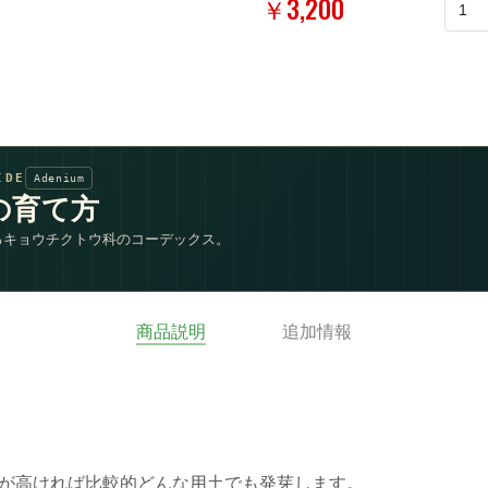
￥3,200
IDE
Adenium
の育て方
るキョウチクトウ科のコーデックス。
商品説明
追加情報
が高ければ比較的どんな用土でも発芽します。