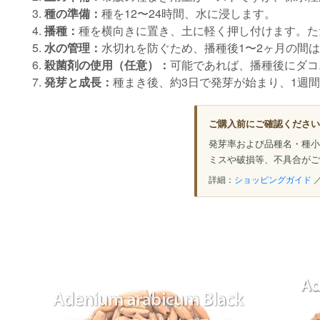
種の準備：
種を12〜24時間、水に浸します。
播種：
種を横向きに置き、土に軽く押し付けます。た
水の管理：
水切れを防ぐため、播種後1〜2ヶ月の間
殺菌剤の使用（任意）：
可能であれば、播種後にダコ
発芽と成長：
種まき後、約3日で発芽が始まり、1週
ご購入前にご確認ください
発芽率および品種名・種小
ミスや破損等、不具合がご
詳細：
ショッピングガイド