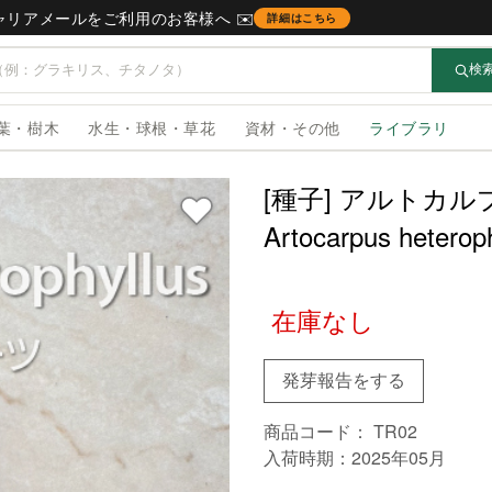
キャリアメールをご利用のお客様へ ✉️
詳細はこちら
検
葉・樹木
水生・球根・草花
資材・その他
ライブラリ
[種子] アルトカ
Artocarpus het
在庫なし
発芽報告をする
商品コード：
TR02
入荷時期：2025年05月