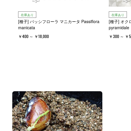
在庫あり
在庫あり
[種子] パッシフローラ マニカータ Passiflora
[種子] オク
manicata
pyramidale
￥400 ～ ￥18,000
￥300 ～ ￥5