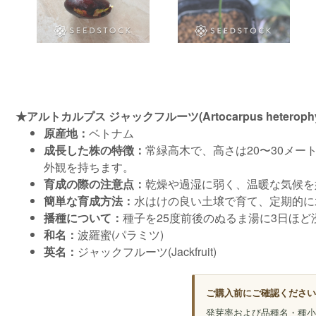
★アルトカルプス ジャックフルーツ(Artocarpus heterophy
原産地：
ベトナム
成長した株の特徴：
常緑高木で、高さは20〜30メー
外観を持ちます。
育成の際の注意点：
乾燥や過湿に弱く、温暖な気候を
簡単な育成方法：
水はけの良い土壌で育て、定期的に
播種について：
種子を25度前後のぬるま湯に3日ほ
和名：
波羅蜜(パラミツ)
英名：
ジャックフルーツ(Jackfruit)
ご購入前にご確認ください
発芽率および品種名・種小