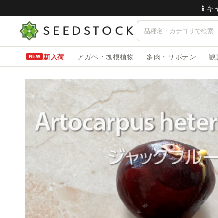
📱
新入荷
アガベ・塊根植物
多肉・サボテン
観