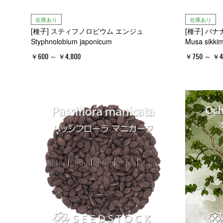
在庫あり
在庫あり
[種子] スティフノロビウム エンジュ
[種子] バ
Styphnolobium japonicum
Musa sikkim
￥600 ～ ￥4,800
￥750 ～ ￥4