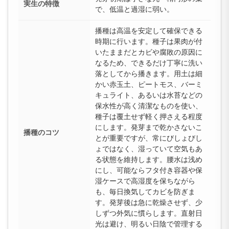
実生の特徴
で、低温と過湿に弱い。
播種は高温を安定して確保できる
時期に行います。種子は果肉が付
いたままだとカビや腐敗の原因に
なるため、できるだけ丁寧に洗い
落としてから播きます。用土は細
かい赤玉土、ピートモス、バーミ
キュライト、あるいは水苔などの
保水性が高く清潔なものを使い、
種子は覆土せず軽く押さえる程度
にします。発芽まで乾かさないこ
播種のコツ
とが重要ですが、常にびしょびし
ょではなく、湿っていて空気もあ
る状態を維持します。腰水は浅め
にし、可能ならフタ付き容器や保
湿ケースで高湿度を保ちながら
も、毎日換気してカビを防ぎま
す。発芽後は急に乾燥させず、少
しずつ外気に慣らします。直射日
光は避け、明るい日陰で管理する