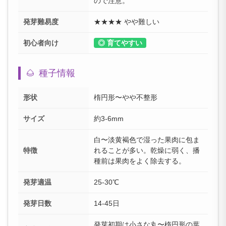
ので注意。
発芽難易度
★★★★ やや難しい
初心者向け
◎ 育てやすい
🌰
種子情報
形状
楕円形〜やや不整形
サイズ
約3-6mm
白〜淡黄褐色で湿った果肉に包ま
特徴
れることが多い。乾燥に弱く、播
種前は果肉をよく除去する。
発芽適温
25-30℃
発芽日数
14-45日
発芽初期は小さな丸〜楕円形の葉