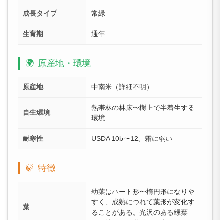
成長タイプ
常緑
生育期
通年
🌍
原産地・環境
原産地
中南米（詳細不明）
熱帯林の林床〜樹上で半着生する
自生環境
環境
耐寒性
USDA 10b〜12、霜に弱い
🍃
特徴
幼葉はハート形〜楕円形になりや
すく、成熟につれて葉形が変化す
葉
ることがある。光沢のある緑葉