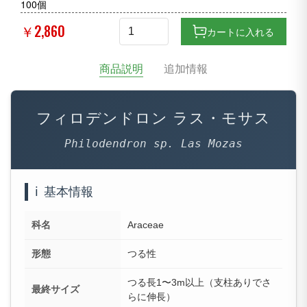
100個
￥2,860
カートに入れる
商品説明
追加情報
フィロデンドロン ラス・モサス
Philodendron sp. Las Mozas
ℹ️
基本情報
科名
Araceae
形態
つる性
つる長1〜3m以上（支柱ありでさ
最終サイズ
らに伸長）