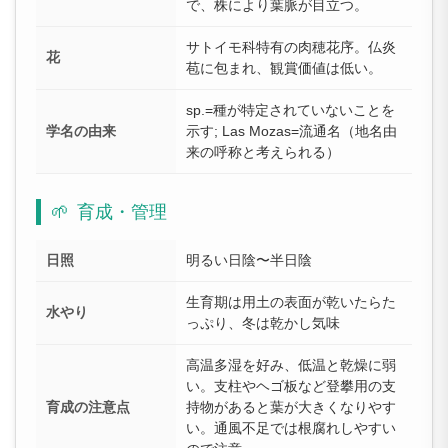
で、株により葉脈が目立つ。
サトイモ科特有の肉穂花序。仏炎
花
苞に包まれ、観賞価値は低い。
sp.=種が特定されていないことを
学名の由来
示す; Las Mozas=流通名（地名由
来の呼称と考えられる）
🌱
育成・管理
日照
明るい日陰〜半日陰
生育期は用土の表面が乾いたらた
水やり
っぷり、冬は乾かし気味
高温多湿を好み、低温と乾燥に弱
い。支柱やヘゴ板など登攀用の支
育成の注意点
持物があると葉が大きくなりやす
い。通風不足では根腐れしやすい