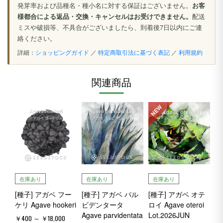
発芽率および品種名・種小名に対する保証はございません。
お客
様都合による返品・交換・キャンセルはお受けできません。
配送
ミスや破損等、不具合がございましたら、到着後7日以内にご連
絡ください。
詳細：
ショッピングガイド
／
特定商取引法に基づく表記
／
利用規約
関連商品
NEW
在庫あり
在庫あり
在庫あり
[種子] アガベ フー
[種子] アガベ パル
[種子] アガベ オテ
ケリ Agave hookeri
ビデンタータ
ロイ Agave oteroi
Agave parvidentata
Lot.2026JUN
￥400 ～ ￥18,000