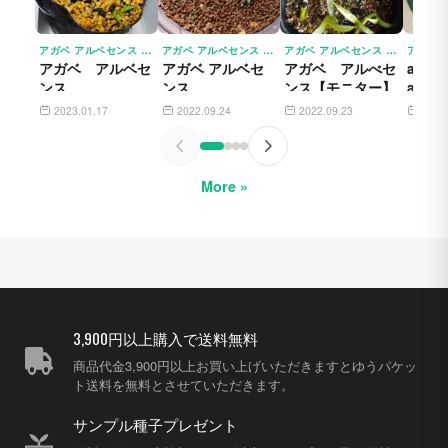
アガベ アルベセンス AGAVE ALBESCENS
アガベ アルベセンス AGAVE ALBESCENS
アガベ アルベセンス AGAVE ALBESCENS
アガベ アルベセ
アガベ アルベセ
アガベ アルべセ
agave
ンス
ンス
ンス【モニター】
albe
ター用）
2023.01.17
2022.09.24
2022.09.23
2022
More »
3,900円以上購入で送料無料
商品代金3,900円以上お買い上げいただきますとゆうパケッ
ト送料を無料とさせていただきます。
サンプル種子プレゼント