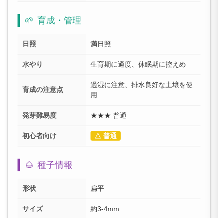
🌱
育成・管理
日照
満日照
水やり
生育期に適度、休眠期に控えめ
過湿に注意、排水良好な土壌を使
育成の注意点
用
発芽難易度
★★★ 普通
初心者向け
△ 普通
🌰
種子情報
形状
扁平
サイズ
約3-4mm