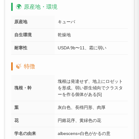
🌍
原産地・環境
原産地
キューバ
自生環境
乾燥地
耐寒性
USDA 9b〜11、霜に弱い
🍃
特徴
塊根は発達せず、地上にロゼット
塊根・幹
を形成。弱い群生傾向でクラスタ
ーを作る個体がある[5]
葉
灰白色、長楕円形、肉厚
花
円錐花序、黄緑色の花
学名の由来
albescens=白色がかるの意