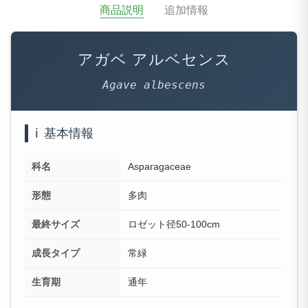
商品説明
追加情報
アガベ アルベセンス
Agave albescens
ℹ️
基本情報
科名
Asparagaceae
形態
多肉
最終サイズ
ロゼット径50-100cm
成長タイプ
常緑
生育期
通年