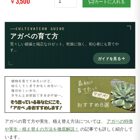
￥3,500
カートに入れる
CULTIVATION GUIDE
アガベの育て方
荒々しい鋸歯と端正なロゼット。乾燥に強く、初心者にも育てや
す...
ガイドを見る
アガベの育て方や実生、植え替え方法については、
アガベの特徴
や実生・植え替えの方法を徹底解説！
の記事でも詳しく紹介して
います。