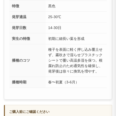
特徴
黒色
発芽適温
25-30℃
発芽日数
14-30日
実生の特徴
初期に細長い葉を形成
種子を表面に軽く押し込み覆土せ
ず、霧吹きで湿らせプラスチック
播種のコツ
シートで覆い高温多湿を保つ。根
腐れ防止のため通気性を確保し、
発芽後は徐々に換気を増やす。
播種時期
春〜初夏（3-6月）
ご購入前にご確認ください