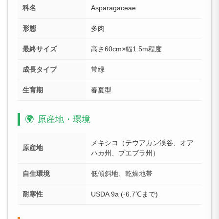
科名
Asparagaceae
形態
多肉
最終サイズ
高さ60cm×幅1.5m程度
成長タイプ
常緑
生育期
春夏型
🌍
原産地・環境
メキシコ（テウアカン渓谷、オア
原産地
ハカ州、プエブラ州）
自生環境
低傾斜地、乾燥地帯
耐寒性
USDA 9a (-6.7℃まで)