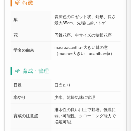
🍃
特徴
青灰色のロゼット状、剣形、長さ
葉
最大35cm、先端に黒いトゲ
花
円錐花序、中サイズの穂状花序
macroacantha=大きい棘の意
学名の由来
（macro=大きい、acantha=棘）
🌱
育成・管理
日照
日当たり
水やり
少水、乾燥気味に管理
排水性の良い用土で栽培。低温に
育成の注意点
弱い可能性。クローニング能力で
増殖可能。