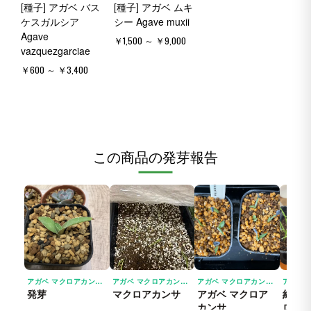
[種子] アガベ バス
[種子] アガベ ムキ
ケスガルシア
シー Agave muxii
Agave
￥1,500 ～ ￥9,000
vazquezgarciae
￥600 ～ ￥3,400
この商品の発芽報告
アガベ マクロアカンサ AGAVE MACROACANTHA 八荒殿｜小型 多肉植物 実生
アガベ マクロアカンサ AGAVE MACROACANTHA 八荒殿｜小型 多肉植物 実生
アガベ マクロアカンサ AGAVE MACROACANTHA 八荒殿｜小型 多肉植物 実生
発芽
マクロアカンサ
アガベ マクロア
約半
カンサ
ロア