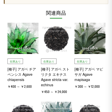
関連商品
在庫あり
在庫あり
在庫あり
[種子] アガベ チア
[種子] アガベ スト
[種子] アガベ マピ
ペンシス Agave
リクタ エキナス
サガ Agave
chiapensis
Agave stricta var.
mapisaga
echinus
￥400 ～ ￥2,600
￥300 ～ ￥12,000
￥450 ～ ￥24,000