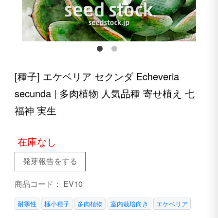
[種子] エケベリア セクンダ Echeveria
secunda | 多肉植物 人気品種 寄せ植え 七
福神 実生
在庫なし
発芽報告をする
商品コード：
EV10
耐寒性
極小種子
多肉植物
室内栽培向き
エケベリア