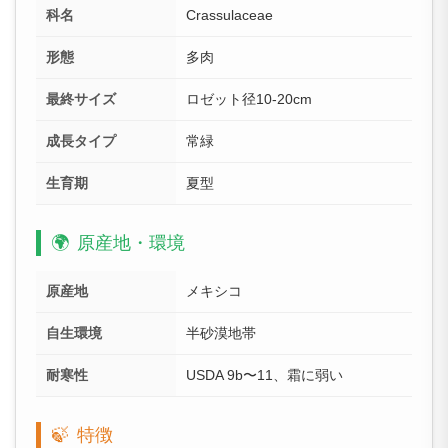
科名
Crassulaceae
形態
多肉
最終サイズ
ロゼット径10-20cm
成長タイプ
常緑
生育期
夏型
🌍
原産地・環境
原産地
メキシコ
自生環境
半砂漠地帯
耐寒性
USDA 9b〜11、霜に弱い
🍃
特徴