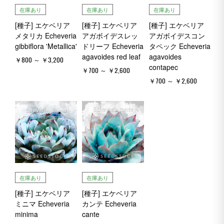
在庫あり
在庫あり
在庫あり
[種子] エケベリア
[種子] エケベリア
[種子] エケベリア
メタリカ Echeveria
アガボイデスレッ
アガボイデスコン
gibbiflora 'Metallica'
ドリーフ Echeveria
タペック Echeveria
agavoides red leaf
agavoides
￥800 ～ ￥3,200
contapec
￥700 ～ ￥2,600
￥700 ～ ￥2,600
在庫あり
在庫あり
[種子] エケベリア
[種子] エケベリア
ミニマ Echeveria
カンテ Echeveria
minima
cante