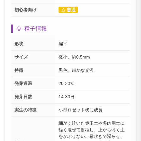
初心者向け
△ 普通
🌰
種子情報
形状
扁平
サイズ
微小、約0.5mm
特徴
黒色、細かな光沢
発芽適温
20-30℃
発芽日数
14-30日
実生の特徴
小型ロゼット状に成長
細かく砕いた赤玉土や多肉用土に
軽く混ぜて播種し、上から薄く土
をかぶせない。霧吹きで湿らせ、