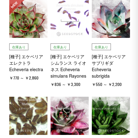
NEW
在庫あり
在庫あり
在庫あり
[種子] エケベリア
[種子] エケベリア
[種子] エケベリア
エレクトラ
シムランス ライオ
サブリギダ
Echeveria electra
ネス Echeveria
Echeveria
simulans Rayones
subrigida
￥770 ～ ￥2,860
￥836 ～ ￥3,300
￥550 ～ ￥2,200