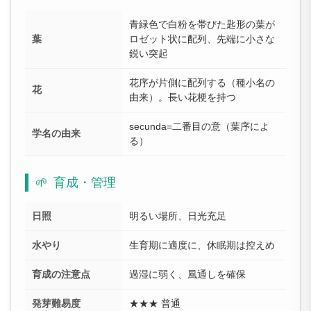
青緑色で白粉を帯びた匙形の葉が
葉
ロゼット状に配列、先端に小さな
鋭い突起
花序が片側に配列する（種小名の
花
由来）。長い花梗を持つ
secunda=二番目の意（葉序によ
学名の由来
る）
🌱
育成・管理
日照
明るい場所、日光充足
水やり
生育期に適度に、休眠期は控えめ
育成の注意点
過湿に弱く、風通しを確保
発芽難易度
★★★ 普通