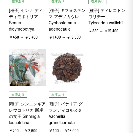
在庫あり
在庫あり
在庫あり
[種子] センナ ディ
[種子] キフォステン
[種子] ティレコドン
ディモボトリア
マ アデノカウレ
ワリチー
Senna
Cyphostemma
Tylecodon wallichii
didymobotrya
adenocaule
￥880 ～ ￥15,400
￥450 ～ ￥3,400
￥1,430 ～ ￥19,800
在庫あり
在庫あり
[種子] シンニンギア
[種子] バケリア グ
レウコトリカ 断崖
ランディコルヌタ
の女王 Sinningia
Vachellia
leucotricha
grandicornuta
￥700 ～ ￥2,600
￥400 ～ ￥16,000