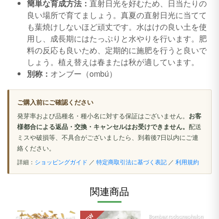
簡単な育成方法：
直射日光を好むため、日当たりの
良い場所で育てましょう。真夏の直射日光に当てて
も葉焼けしないほど頑丈です。水はけの良い土を使
用し、成長期にはたっぷりと水やりを行います。肥
料の反応も良いため、定期的に施肥を行うと良いで
しょう。植え替えは春または秋が適しています。
別称：
オンブー（ombú）
ご購入前にご確認ください
発芽率および品種名・種小名に対する保証はございません。
お客
様都合による返品・交換・キャンセルはお受けできません。
配送
ミスや破損等、不具合がございましたら、到着後7日以内にご連
絡ください。
詳細：
ショッピングガイド
／
特定商取引法に基づく表記
／
利用規約
関連商品
NEW