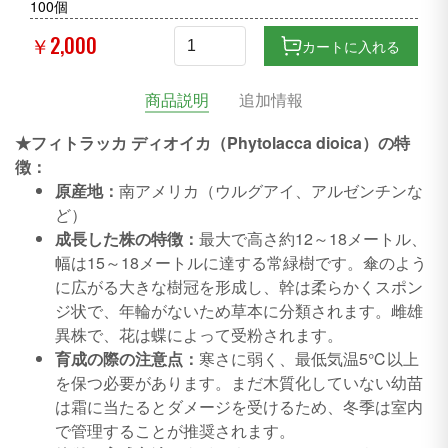
100個
￥2,000
カートに入れる
商品説明
追加情報
★フィトラッカ ディオイカ（Phytolacca dioica）の特
徴：
原産地：
南アメリカ（ウルグアイ、アルゼンチンな
ど）
成長した株の特徴：
最大で高さ約12～18メートル、
幅は15～18メートルに達する常緑樹です。傘のよう
に広がる大きな樹冠を形成し、幹は柔らかくスポン
ジ状で、年輪がないため草本に分類されます。雌雄
異株で、花は蝶によって受粉されます。
育成の際の注意点：
寒さに弱く、最低気温5℃以上
を保つ必要があります。まだ木質化していない幼苗
は霜に当たるとダメージを受けるため、冬季は室内
で管理することが推奨されます。