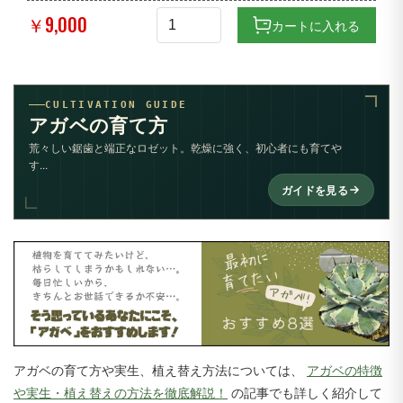
￥9,000
カートに入れる
CULTIVATION GUIDE
アガベの育て方
荒々しい鋸歯と端正なロゼット。乾燥に強く、初心者にも育てや
す...
ガイドを見る
アガベの育て方や実生、植え替え方法については、
アガベの特徴
や実生・植え替えの方法を徹底解説！
の記事でも詳しく紹介して