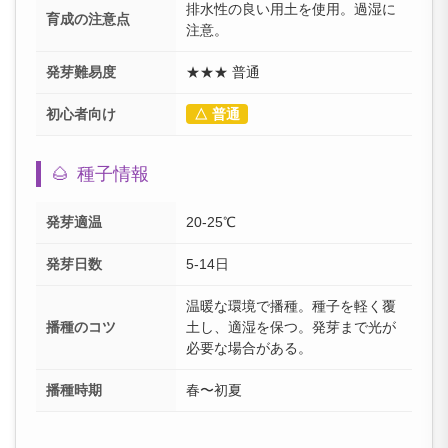
排水性の良い用土を使用。過湿に
育成の注意点
注意。
発芽難易度
★★★ 普通
初心者向け
△ 普通
🌰
種子情報
発芽適温
20-25℃
発芽日数
5-14日
温暖な環境で播種。種子を軽く覆
播種のコツ
土し、適湿を保つ。発芽まで光が
必要な場合がある。
播種時期
春〜初夏