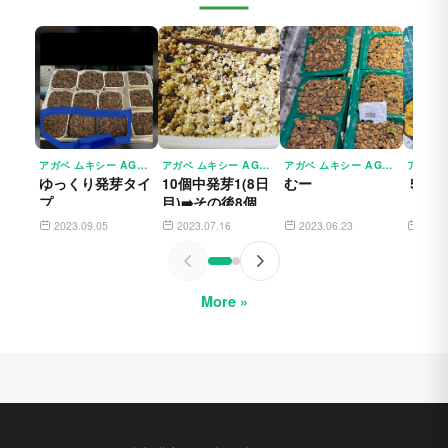
アガベ ムキシー AGAVE MUXII
アガベ ムキシー AGAVE MUXII
アガベ ムキシー AGAVE MUXII
ゆっくり発芽タイ
10個中発芽1(8日
むー
５月1
プ
目)➡️その後8個発
芽
2023.09.05
2023.07.16
2023.06.23
2023
More »