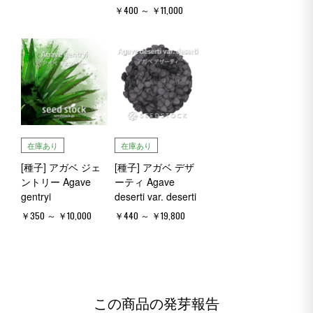
￥400 ～ ￥11,000
在庫あり
在庫あり
[種子] アガベ ジェ
[種子] アガベ デザ
ントリー Agave
ーティ Agave
gentryi
deserti var. deserti
￥350 ～ ￥10,000
￥440 ～ ￥19,800
この商品の発芽報告