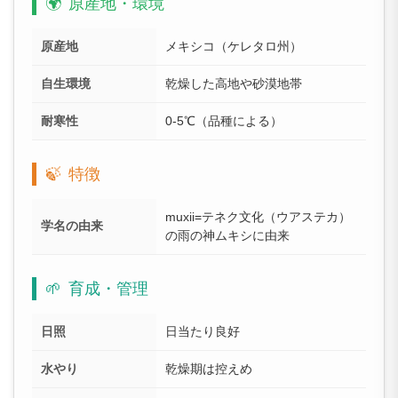
🌍
原産地・環境
原産地
メキシコ（ケレタロ州）
自生環境
乾燥した高地や砂漠地帯
耐寒性
0-5℃（品種による）
🍃
特徴
muxii=テネク文化（ウアステカ）
学名の由来
の雨の神ムキシに由来
🌱
育成・管理
日照
日当たり良好
水やり
乾燥期は控えめ