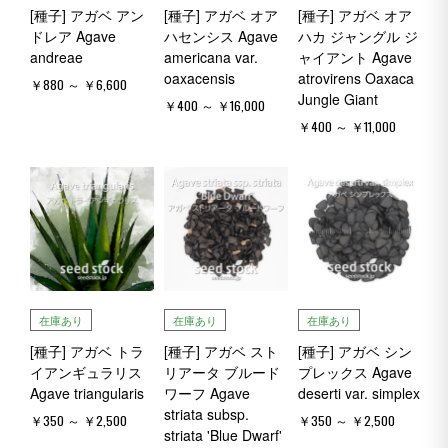
[種子] アガベ アン
[種子] アガベ オア
[種子] アガベ オア
ドレア Agave
ハセンシス Agave
ハカ ジャングル ジ
andreae
americana var.
ャイアント Agave
oaxacensis
atrovirens Oaxaca
￥880 ～ ￥6,600
Jungle Giant
￥400 ～ ￥16,000
￥400 ～ ￥11,000
在庫あり
在庫あり
在庫あり
[種子] アガベ トラ
[種子] アガベ スト
[種子] アガベ シン
イアンギュラリス
リアータ ブルード
プレックス Agave
Agave triangularis
ワーフ Agave
deserti var. simplex
striata subsp.
￥350 ～ ￥2,500
￥350 ～ ￥2,500
striata 'Blue Dwarf'