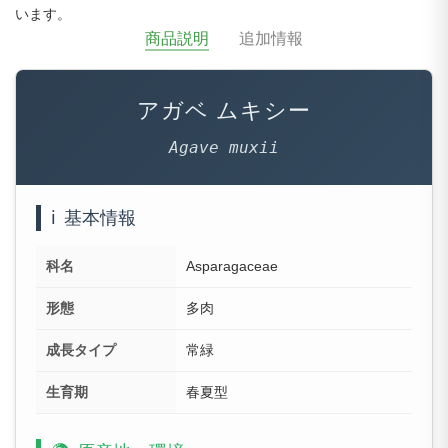
います。
商品説明
追加情報
アガベ ムキシー
Agave muxii
ℹ️
基本情報
科名
Asparagaceae
形態
多肉
成長タイプ
常緑
生育期
春夏型