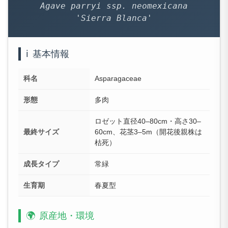
Agave parryi ssp. neomexicana
'Sierra Blanca'
ℹ️
基本情報
科名
Asparagaceae
形態
多肉
ロゼット直径40–80cm・高さ30–
最終サイズ
60cm、花茎3–5m（開花後親株は
枯死）
成長タイプ
常緑
生育期
春夏型
🌍
原産地・環境