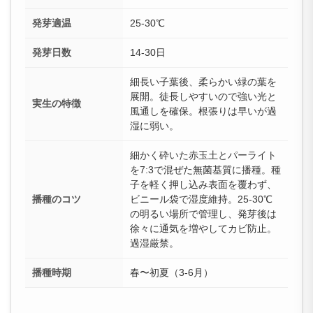
発芽適温
25-30℃
発芽日数
14-30日
細長い子葉後、柔らかい緑の葉を
展開。徒長しやすいので強い光と
実生の特徴
風通しを確保。根張りは早いが過
湿に弱い。
細かく砕いた赤玉土とパーライト
を7:3で混ぜた無菌基質に播種。種
子を軽く押し込み表面を覆わず、
播種のコツ
ビニール袋で湿度維持。25-30℃
の明るい場所で管理し、発芽後は
徐々に通気を増やしてカビ防止。
過湿厳禁。
播種時期
春〜初夏（3-6月）