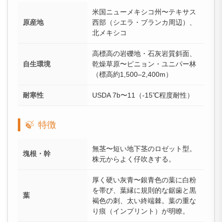
米国ニューメキシコ州〜テキサス
原産地
西部（シエラ・ブランカ周辺）、
北メキシコ
高標高の岩礫地・石灰岩質斜面、
自生環境
乾燥草原〜ピニョン・ユニパー林
（標高約1,500–2,400m）
耐寒性
USDA 7b〜11（-15℃程度耐性）
🍃
特徴
無茎〜短い地下茎のロゼット型。
塊根・幹
株元からよく仔吹きする。
厚く硬い灰青〜銀青色の葉に白粉
を帯び、葉縁に規則的な鋸歯と黒
葉
褐色の刺、太い終端棘。葉の重な
り痕（インプリント）が明瞭。