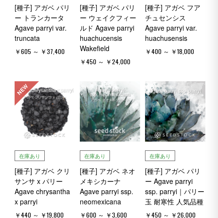
[種子] アガベ パリ
[種子] アガベ パリ
[種子] アガベ フア
ー トランカータ
ー ウェイクフィー
チュセンシス
Agave parryi var.
ルド Agave parryi
Agave parryi var.
truncata
huachucensis
huachusensis
Wakefield
￥605 ～ ￥37,400
￥400 ～ ￥18,000
￥450 ～ ￥24,000
NEW
在庫あり
在庫あり
在庫あり
[種子] アガベ クリ
[種子] アガベ ネオ
[種子] アガベ パリ
サンサ x パリー
メキシカーナ
ー Agave parryi
Agave chrysantha
Agave parryi ssp.
ssp. parryi｜パリー
x parryi
neomexicana
玉 耐寒性 人気品種
￥440 ～ ￥19,800
￥600 ～ ￥3,600
￥450 ～ ￥26,000