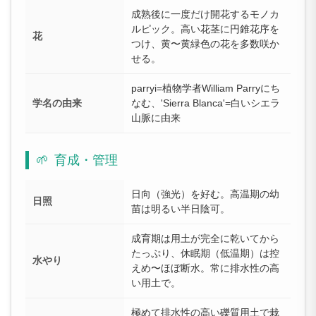
成熟後に一度だけ開花するモノカ
ルピック。高い花茎に円錐花序を
花
つけ、黄〜黄緑色の花を多数咲か
せる。
parryi=植物学者William Parryにち
学名の由来
なむ、'Sierra Blanca'=白いシエラ
山脈に由来
🌱
育成・管理
日向（強光）を好む。高温期の幼
日照
苗は明るい半日陰可。
成育期は用土が完全に乾いてから
たっぷり、休眠期（低温期）は控
水やり
えめ〜ほぼ断水。常に排水性の高
い用土で。
極めて排水性の高い礫質用土で栽