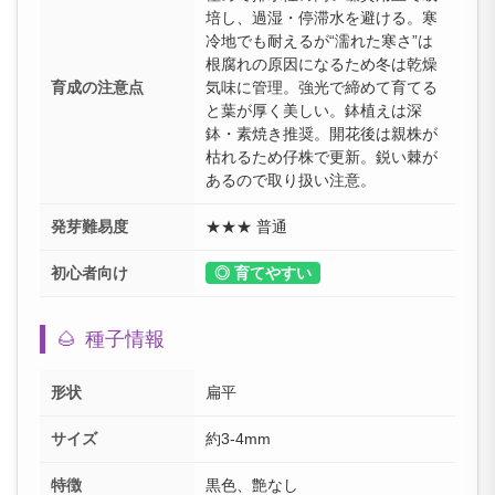
培し、過湿・停滞水を避ける。寒
冷地でも耐えるが“濡れた寒さ”は
根腐れの原因になるため冬は乾燥
育成の注意点
気味に管理。強光で締めて育てる
と葉が厚く美しい。鉢植えは深
鉢・素焼き推奨。開花後は親株が
枯れるため仔株で更新。鋭い棘が
あるので取り扱い注意。
発芽難易度
★★★ 普通
初心者向け
◎ 育てやすい
🌰
種子情報
形状
扁平
サイズ
約3-4mm
特徴
黒色、艶なし