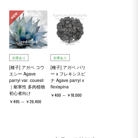
NEW
在庫あり
在庫あり
[種子] アガベ コウ
[種子] アガベ パリ
エシー Agave
ー x フレキシスピ
parryi var. couesii
ナ Agave parryi x
｜耐寒性 多肉植物
flexispina
初心者向け
￥400 ～ ￥18,000
￥495 ～ ￥26,400