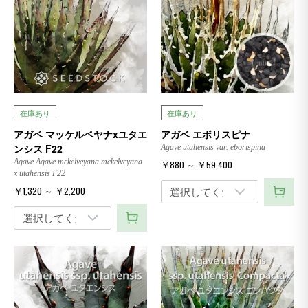
在庫あり
在庫あり
アガベ マッケルベヤナxユタエ
アガベ エボリスピナ
ンシス F22
Agave utahensis var. eborispina
Agave Agave mckelveyana mckelveyana
￥880 ～ ￥59,400
x utahensis F22
￥1,320 ～ ￥2,200