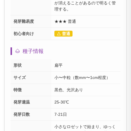
が消えることがあるので明るく管
理する。
発芽難易度
★★★ 普通
初心者向け
△ 普通
🌰
種子情報
形状
扁平
サイズ
小〜中粒（数mm〜1cm程度）
特徴
黒色、光沢あり
発芽適温
25-30℃
発芽日数
7-21日
小さなロゼットで始まり、ゆっく