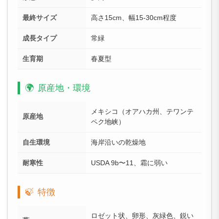
最終サイズ
高さ15cm、幅15-30cm程度
成長タイプ
常緑
生育期
春夏型
🌍
原産地・環境
メキシコ（オアハカ州、テワンテ
原産地
ペク地峡）
自生環境
海岸沿いの乾燥地
耐寒性
USDA 9b〜11、霜に弱い
🍃
特徴
ロゼット状、卵形、灰緑色、鋭い