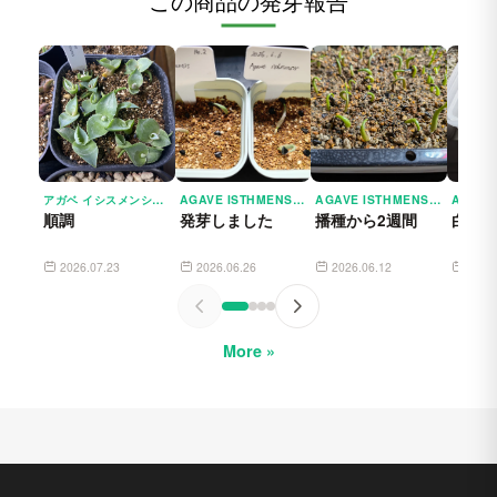
この商品の発芽報告
アガベ イシスメンシス AGAVE ISTHMENSIS
AGAVE ISTHMENSIS (アガベ イシスメンシス)
AGAVE ISTHMENSIS (アガベ イシスメンシス)
順調
発芽しました
播種から2週間
白い
2026.07.23
2026.06.26
2026.06.12
2026
More »