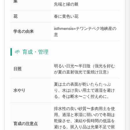
葉
先端と縁の棘
花
春に黄色い花
isthmensis=テワンテペク地峡産の
学名の由来
意
🌱
育成・管理
明るい日光〜半日陰（強光を好む
日照
が夏の直射強光で葉焼け注意）
夏は土の表面が乾いたらたっぷ
水やり
り、水はけ良い用土で過湿を避け
る。冬は断水〜ごく控えめに。
排水性の良い砂質〜多肉用土を使
用。過湿と寒湿に弱いので冬期は
乾燥させ、凍結や長時間の低温を
育成の注意点
避ける。斑入り品は光量不足で斑