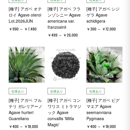
[種子] アガベ オテ
[種子] アガベ フラ
[種子] アガベ シジ
ロイ Agave oteroi
ンゾシニー Agave
ゲラ Agave
Lot.2026JUN
americana var.
schidigera
franzosinii
￥990 ～ ￥7,480
￥300 ～ ￥12,000
￥499 ～ ￥26,000
在庫あり
在庫あり
在庫あり
[種子] アガベ フル
[種子] アガベ コン
[種子] アガベ ピグ
テリ ガレリアーノ
ワリス ミトラマジ
マエア Agave
Agave hurteri
ック Agave
seemanniana
Guareliano
convallis 'Mitla
Pygmaea
Magic'
￥400 ～ ￥18,000
￥400 ～ ￥18,000