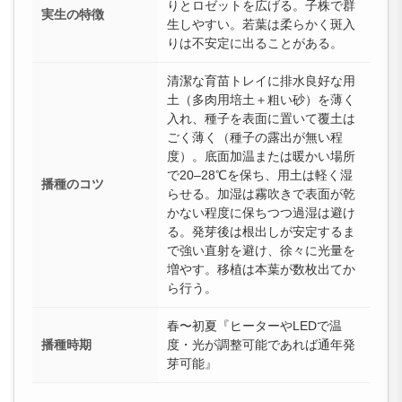
りとロゼットを広げる。子株で群
実生の特徴
生しやすい。若葉は柔らかく斑入
りは不安定に出ることがある。
清潔な育苗トレイに排水良好な用
土（多肉用培土＋粗い砂）を薄く
入れ、種子を表面に置いて覆土は
ごく薄く（種子の露出が無い程
度）。底面加温または暖かい場所
で20–28℃を保ち、用土は軽く湿
播種のコツ
らせる。加湿は霧吹きで表面が乾
かない程度に保ちつつ過湿は避け
る。発芽後は根出しが安定するま
で強い直射を避け、徐々に光量を
増やす。移植は本葉が数枚出てか
ら行う。
春〜初夏『ヒーターやLEDで温
播種時期
度・光が調整可能であれば通年発
芽可能』