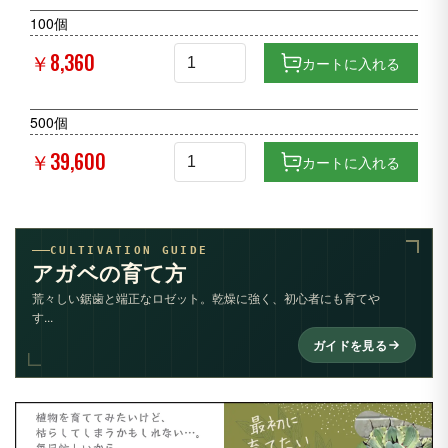
100個
￥8,360
カートに入れる
500個
￥39,600
カートに入れる
CULTIVATION GUIDE
アガベの育て方
荒々しい鋸歯と端正なロゼット。乾燥に強く、初心者にも育てや
す...
ガイドを見る