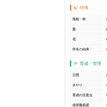
🍃
特徴
塊根・幹
葉
花
学名の由来
🌱
育成・管理
日照
水やり
育成の注意点
発芽難易度