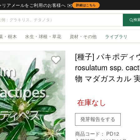
キャリアメールをご利用のお客様へ ✉️
詳細はこちら
検
葉・樹木
水生・球根・草花
資材・その他
ライブラリ
[種子] パキポディウ
NEW
rosulatum ssp.
物 マダガスカル 
在庫なし
発芽報告をする
商品コード：
PD12