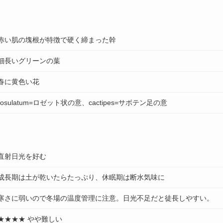
赤い肌の塊根が特徴で硬く締まった幹
細長いグリーンの葉
春に黄色い花
rosulatum=ロゼット状の意、cactipes=サボテン足の意
直射日光を好む
成長期は土が乾いたらたっぷり、休眠期は断水気味に
寒さに弱いので冬場の温度管理に注意。日光不足だと徒長しやすい。
★★★★ やや難しい