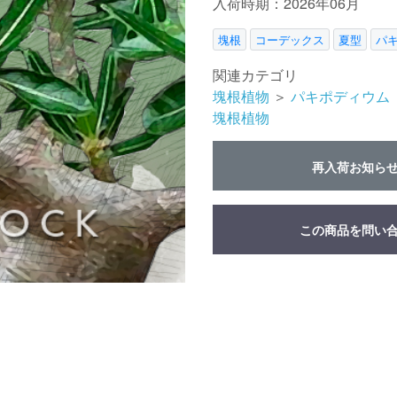
入荷時期：2026年06月
塊根
コーデックス
夏型
パ
関連カテゴリ
塊根植物
＞
パキポディウム
塊根植物
再入荷お知ら
この商品を問い