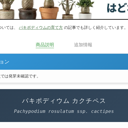
ついては、
パキポディウムの育て方
の記事でも詳しく紹介しています。
商品説明
追加情報
ョン
点では発芽未確認です。
パキポディウム カクチペス
Pachypodium rosulatum ssp. cactipes