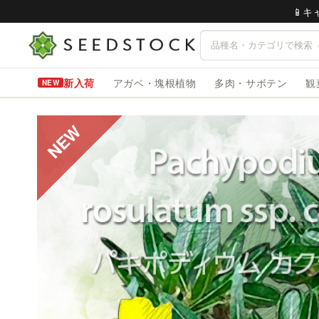
📱
新入荷
アガベ・塊根植物
多肉・サボテン
観
NEW