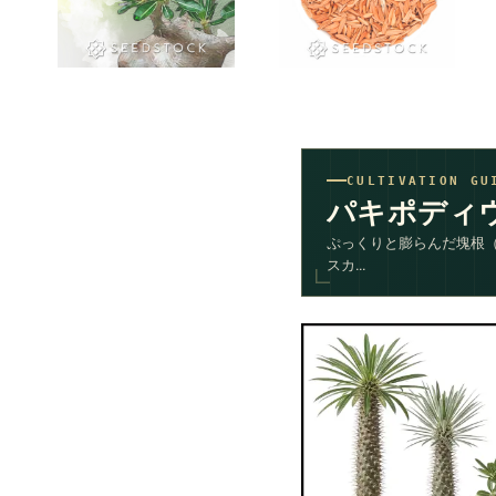
CULTIVATION GU
パキポディ
ぷっくりと膨らんだ塊根
スカ...