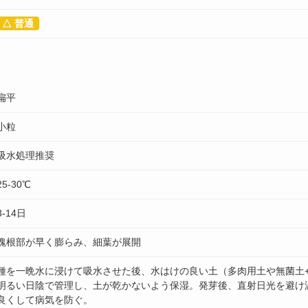
△ 普通
扁平
小粒
吸水処理推奨
25-30℃
3-14日
塊根部が早く膨らみ、細葉が展開
種を一晩水に浸けて吸水させた後、水はけの良い土（多肉用土や無菌土
明るい日陰で管理し、土が乾かないよう保湿。発芽後、直射日光を避け
良くして病気を防ぐ。