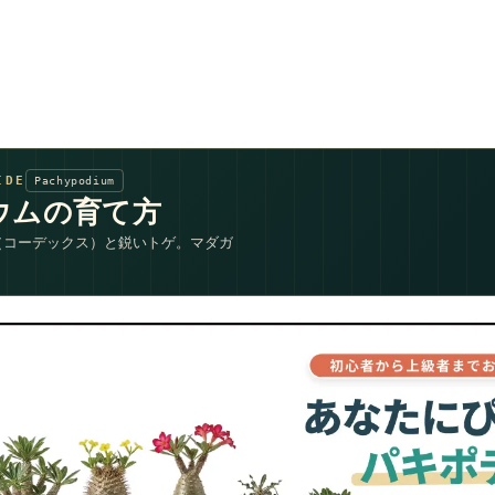
IDE
Pachypodium
ウムの育て方
（コーデックス）と鋭いトゲ。マダガ