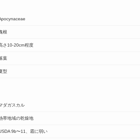
Apocynaceae
塊根
高さ10-20cm程度
落葉
夏型
マダガスカル
熱帯地域の乾燥地
USDA 9b〜11、霜に弱い