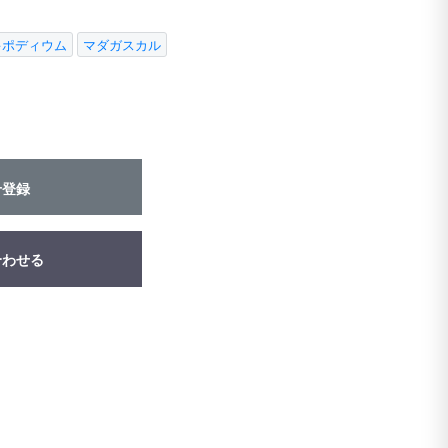
キポディウム
マダガスカル
せ登録
合わせる