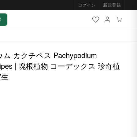
ログイン
新規登録
索
ム カクチペス Pachypodium
NEW
 cactipes | 塊根植物 コーデックス 珍奇植
実生