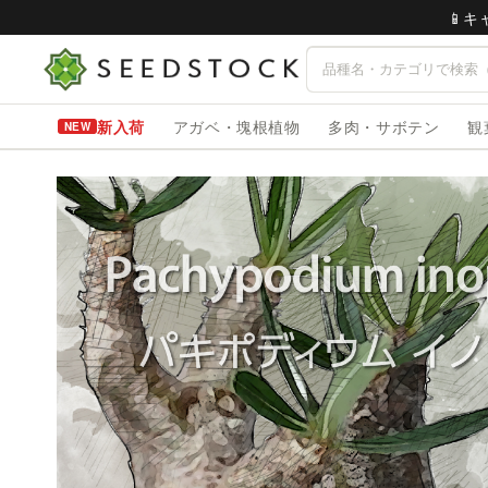
📱
新入荷
アガベ・塊根植物
多肉・サボテン
観