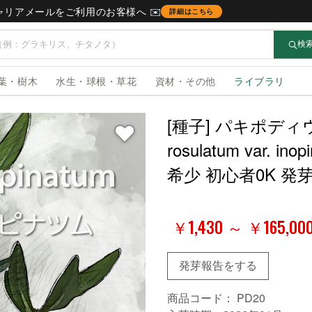
キャリアメールをご利用のお客様へ ✉️
詳細はこちら
検
葉・樹木
水生・球根・草花
資材・その他
ライブラリ
[種子] パキポディウ
rosulatum var.
希少 初心者0K 発
￥1,430 ～ ￥165,00
発芽報告をする
商品コード：
PD20