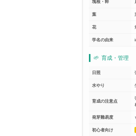
塊根・幹
葉
花
学名の由来
🌱
育成・管理
日照
水やり
育成の注意点
発芽難易度
初心者向け