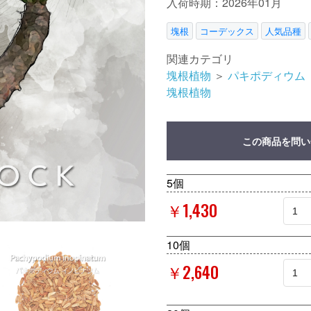
入荷時期：2026年01月
塊根
コーデックス
人気品種
関連カテゴリ
塊根植物
＞
パキポディウム
塊根植物
この商品を問い
5個
￥1,430
10個
￥2,640