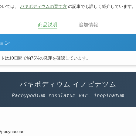
ついては、
パキポディウムの育て方
の記事でも詳しく紹介しています。
商品説明
追加情報
ョン
トは10日間で約75%の発芽を確認しています。
パキポディウム イノピナツム
Pachypodium rosulatum var. inopinatum
Apocynaceae