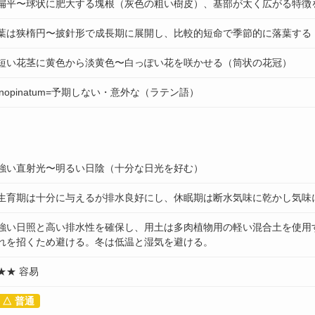
扁平〜球状に肥大する塊根（灰色の粗い樹皮）、基部が太く広がる特徴
葉は狭楕円〜披針形で成長期に展開し、比較的短命で季節的に落葉する
短い花茎に黄色から淡黄色〜白っぽい花を咲かせる（筒状の花冠）
inopinatum=予期しない・意外な（ラテン語）
強い直射光〜明るい日陰（十分な日光を好む）
生育期は十分に与えるが排水良好にし、休眠期は断水気味に乾かし気味
強い日照と高い排水性を確保し、用土は多肉植物用の軽い混合土を使用
れを招くため避ける。冬は低温と湿気を避ける。
★★ 容易
△ 普通