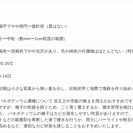
扁平でやや楕円〜披針状（翼はない）
小〜中粒（数mm〜1cm程度の範囲）
褐色〜淡褐色でやや光沢があり、毛や綿状の付属物はほとんどない（特
25-35℃
3-14日
初期は小さな双葉から狭い葉を出し、比較的早く地際で塊根を作り始め
パキポディウム播種について 赤玉土や市販の種まき用土がおすすめです
ですが、種子の乾燥を防ぐため、ごく薄く覆土するか、腰水管理を検討
う。 パキポディウムの種子はカビが発生しやすい性質がありますので
トなどの殺菌剤を希釈した液で腰水を行うか、用土にパーライトや軽石
高めるなど、適切なカビ対策を講じることをおすすめいたします。