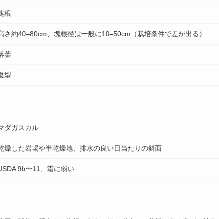
塊根
高さ約40–80cm、塊根径は一般に10–50cm（栽培条件で差が出る）
落葉
夏型
マダガスカル
乾燥した岩場や半乾燥地、排水の良い日当たりの斜面
USDA 9b〜11、霜に弱い