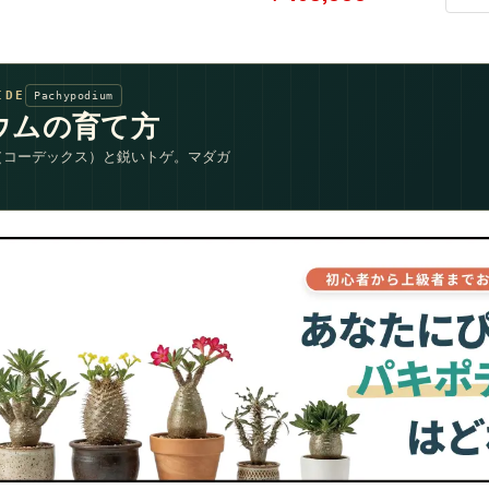
IDE
Pachypodium
ウムの育て方
（コーデックス）と鋭いトゲ。マダガ