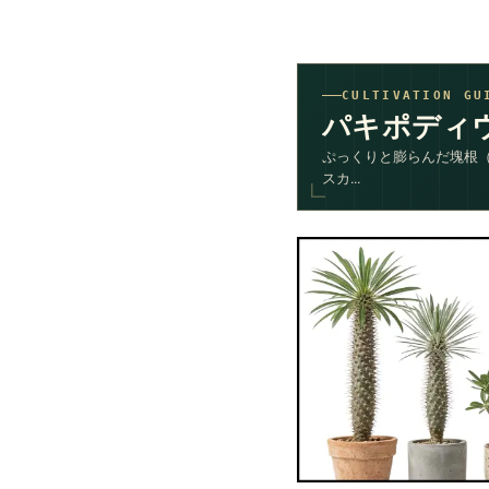
CULTIVATION GU
パキポディ
ぷっくりと膨らんだ塊根
スカ...