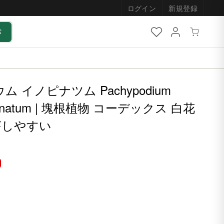
ログイン
新規登録
索
ム イノピナツム Pachypodium
 inopinatum | 塊根植物 コーデックス 白花
芽しやすい
0