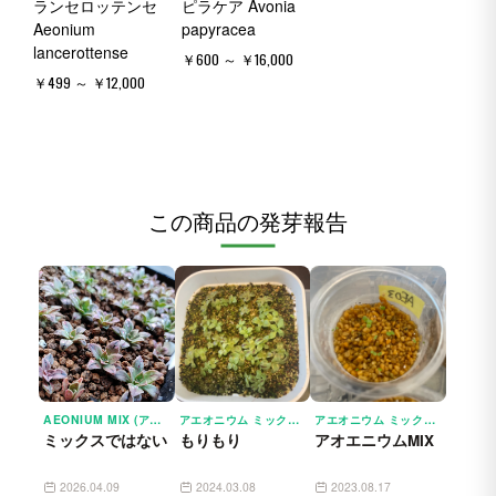
ランセロッテンセ
ピラケア Avonia
Aeonium
papyracea
lancerottense
￥600 ～ ￥16,000
￥499 ～ ￥12,000
この商品の発芽報告
AEONIUM MIX (アエオニウム ミックス)
アエオニウム ミックス AEONIUM MIX
アエオニウム ミックス AEONIUM MIX
ミックスではない
もりもり
アオエニウムMIX
2026.04.09
2024.03.08
2023.08.17