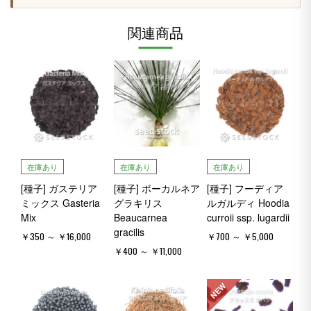
関連商品
在庫あり
在庫あり
在庫あり
[種子] ガステリア
[種子] ボーカルネア
[種子] フーディア
ミックス Gasteria
グラキリス
ルガルディ Hoodia
Mix
Beaucarnea
curroii ssp. lugardii
gracilis
￥350 ～ ￥16,000
￥700 ～ ￥5,000
￥400 ～ ￥11,000
NEW