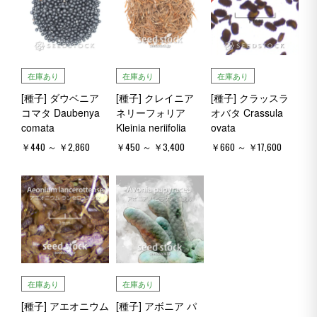
在庫あり
在庫あり
在庫あり
[種子] ダウベニア
[種子] クレイニア
[種子] クラッスラ
コマタ Daubenya
ネリーフォリア
オバタ Crassula
comata
Kleinia neriifolia
ovata
￥440 ～ ￥2,860
￥450 ～ ￥3,400
￥660 ～ ￥17,600
在庫あり
在庫あり
[種子] アエオニウム
[種子] アボニア パ