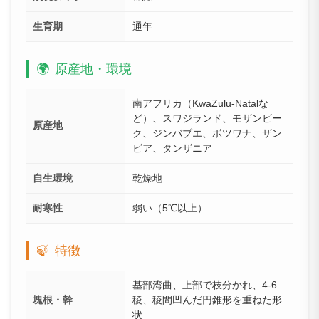
生育期
通年
🌍
原産地・環境
南アフリカ（KwaZulu-Natalな
ど）、スワジランド、モザンビー
原産地
ク、ジンバブエ、ボツワナ、ザン
ビア、タンザニア
自生環境
乾燥地
耐寒性
弱い（5℃以上）
🍃
特徴
基部湾曲、上部で枝分かれ、4-6
塊根・幹
稜、稜間凹んだ円錐形を重ねた形
状