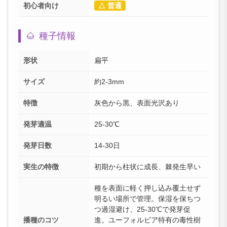
初心者向け
△ 普通
🌰
種子情報
形状
扁平
サイズ
約2-3mm
特徴
灰色から黒、表面光沢あり
発芽適温
25-30℃
発芽日数
14-30日
実生の特徴
初期から柱状に成長、棘発生早い
種を表面に軽く押し込み覆土せず
明るい場所で管理。保湿を保ちつ
つ過湿避け、25-30℃で発芽促
播種のコツ
進。ユーフォルビア特有の毒性樹