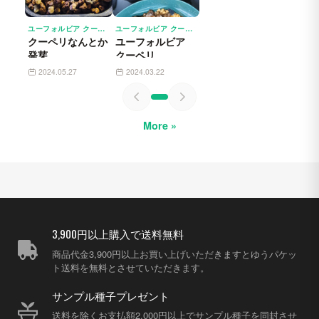
ユーフォルビア クーペリ EUPHORBIA COOPERI
ユーフォルビア クーペリ EUPHORBIA COOPERI
クーペリなんとか
ユーフォルビア
発芽
クーペリ
Euphorbia
2024.05.27
2024.03.22
cooperi
More »
3,900円以上購入で送料無料
商品代金3,900円以上お買い上げいただきますとゆうパケッ
ト送料を無料とさせていただきます。
サンプル種子プレゼント
送料を除くお支払額2,000円以上でサンプル種子を同封させ