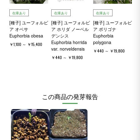
在庫あり
在庫あり
在庫あり
[種子] ユーフォルビ
[種子] ユーフォルビ
[種子] ユーフォルビ
ア オベサ
ア ホリダ ノーベル
ア ポリゴナ
Euphorbia obesa
デンシス
Euphorbia
Euphorbia horrida
polygona
￥1,100 ～ ￥15,400
var. norveldensis
￥440 ～ ￥19,800
￥440 ～ ￥19,800
この商品の発芽報告