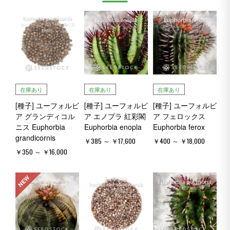
在庫あり
在庫あり
在庫あり
[種子] ユーフォルビ
[種子] ユーフォルビ
[種子] ユーフォルビ
ア グランディコル
ア エノプラ 紅彩閣
ア フェロックス
ニス Euphorbia
Euphorbia enopla
Euphorbia ferox
grandicornis
￥385 ～ ￥17,600
￥400 ～ ￥18,000
￥350 ～ ￥16,000
NEW