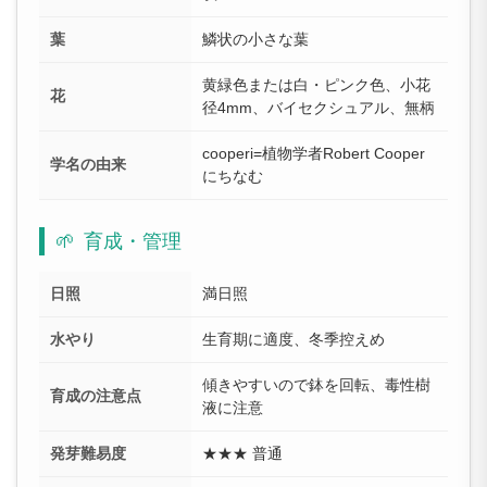
葉
鱗状の小さな葉
黄緑色または白・ピンク色、小花
花
径4mm、バイセクシュアル、無柄
cooperi=植物学者Robert Cooper
学名の由来
にちなむ
🌱
育成・管理
日照
満日照
水やり
生育期に適度、冬季控えめ
傾きやすいので鉢を回転、毒性樹
育成の注意点
液に注意
発芽難易度
★★★ 普通